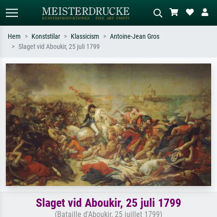
Hem
Konststilar
Klassicism
Antoine-Jean Gros
Slaget vid Aboukir, 25 juli 1799
Standardsök
AI-bildsökning
Sök efter konstnär, titel eller stil –
Beskriv scenen – t.ex. grön äng,
t.ex. Monet, Stjärnenatt,
abstrakt med mycket rött, mörk
impressionism, Hokusai-våg, naken.
oljemålning, stående naken bredvid ett
träd.
Slaget vid Aboukir, 25 juli 1799
(Bataille d'Aboukir, 25 juillet 1799)