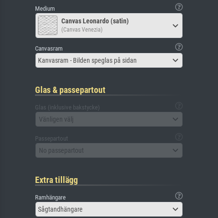
Medium
Canvas Leonardo (satin)
(Canvas Venezia)
Canvasram
Kanvasram - Bilden speglas på sidan
Glas & passepartout
Glas (inklusive bakstycke)
Vänligen välj
Passepartout
No passepartout
Extra tillägg
Ramhängare
Sågtandhängare