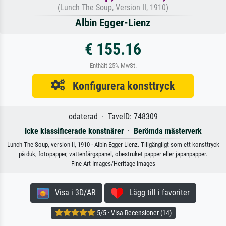
(Lunch The Soup, Version II, 1910)
Albin Egger-Lienz
€ 155.16
Enthält 25% MwSt.
Konfigurera konsttryck
odaterad · TavelD: 748309
Icke klassificerade konstnärer
·
Berömda mästerverk
Lunch The Soup, version II, 1910 · Albin Egger-Lienz. Tillgängligt som ett konsttryck
på duk, fotopapper, vattenfärgspanel, obestruket papper eller japanpapper.
Fine Art Images/Heritage Images
Visa i 3D/AR
Lägg till i favoriter
5/5 · Visa Recensioner (14)