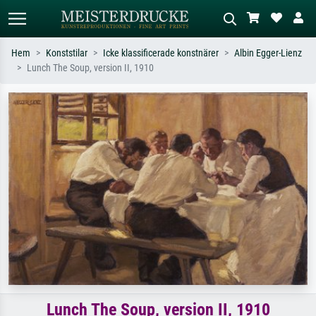
Hem
Konststilar
Icke klassificerade konstnärer
Albin Egger-Lienz
Lunch The Soup, version II, 1910
Standardsök
AI-bildsökning
Sök efter konstnär, titel eller stil –
Beskriv scenen – t.ex. grön äng,
t.ex. Monet, Stjärnenatt,
abstrakt med mycket rött, mörk
impressionism, Hokusai-våg, naken.
oljemålning, stående naken bredvid ett
träd.
Lunch The Soup, version II, 1910