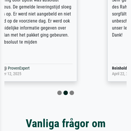
des Rahmens! Unser Bild wurde sehr
sorgfältig und sicher verpackt, so dass es
unbeschadet bei uns ankam. Es wird nicht
unser letzter Meisterdruck sein. Vielen
Dank!
Reinhold,
@
ProvenExpert
April 22, 2026
Vanliga frågor om