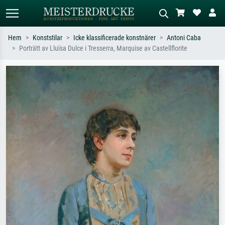
Hem
Konststilar
Icke klassificerade konstnärer
Antoni Caba
Porträtt av Lluïsa Dulce i Tresserra, Marquise av Castellflorite
Standardsök
AI-bildsökning
Sök efter konstnär, titel eller stil –
Beskriv scenen – t.ex. grön äng,
t.ex. Monet, Stjärnenatt,
abstrakt med mycket rött, mörk
impressionism, Hokusai-våg, naken.
oljemålning, stående naken bredvid ett
träd.