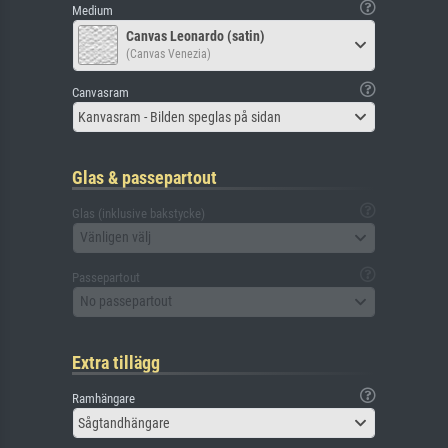
Medium
Canvas Leonardo (satin)
(Canvas Venezia)
Canvasram
Kanvasram - Bilden speglas på sidan
Glas & passepartout
Glas (inklusive bakstycke)
Vänligen välj
Passepartout
No passepartout
Extra tillägg
Ramhängare
Sågtandhängare