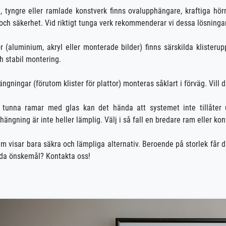
e, tyngre eller ramlade konstverk finns ovalupphängare, kraftiga hö
 och säkerhet. Vid riktigt tunga verk rekommenderar vi dessa lösningar
or (aluminium, akryl eller monterade bilder) finns särskilda kliste
h stabil montering.
ngningar (förutom klister för plattor) monteras såklart i förväg. Vill d
a tunna ramar med glas kan det hända att systemet inte tillåter
hängning är inte heller lämplig. Välj i så fall en bredare ram eller ko
em visar bara säkra och lämpliga alternativ. Beroende på storlek får 
lda önskemål? Kontakta oss!