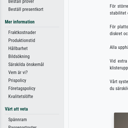
Beställ prover
För störr
Beställ presentkort
stabilitet
Mer information
För platt
Fraktkostnader
diskret oc
Produktionstid
Alla upphä
Hållbarhet
Bildsökning
Vid extr
Särskilda önskemål
klisterupp
Vem är vi?
Prispolicy
Vårt syst
du särski
Företagspolicy
Kvalitetslöfte
Värt att veta
Spännram
Passepartouter