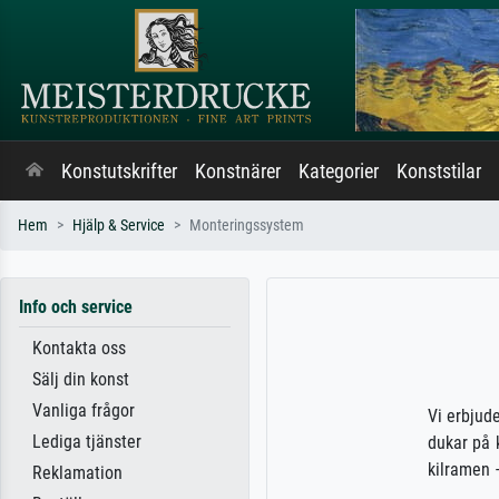
Konstutskrifter
Konstnärer
Kategorier
Konststilar
Hem
Hjälp & Service
Monteringssystem
Info och service
Kontakta oss
Sälj din konst
Vanliga frågor
Vi erbjud
Lediga tjänster
dukar på 
kilramen –
Reklamation