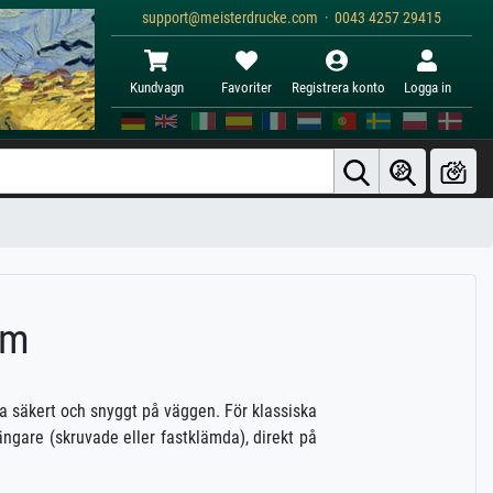
support@meisterdrucke.com · 0043 4257 29415
Kundvagn
Favoriter
Registrera konto
Logga in
em
ga säkert och snyggt på väggen. För klassiska
gare (skruvade eller fastklämda), direkt på