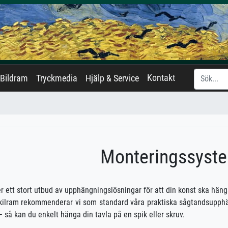
Kontakt
Bildram
Tryckmedia
Hjälp & Service
Monteringssyst
er ett stort utbud av upphängningslösningar för att din konst ska hän
kilram rekommenderar vi som standard våra praktiska sågtandsupphän
 så kan du enkelt hänga din tavla på en spik eller skruv.