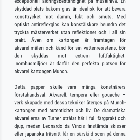
exceptionell åldringsbeständighet på museinivå. En
skyddad plats bakom glas är idealisk för att bevara
konsttrycket mot damm, fukt och smuts. Med
optiskt antireflexglas kan konstälskare beundra det
tryckta mästerverket utan reflektioner och i all sin
prakt. Även om kartongen är framtagen för
akvarellmåleri och känd för sin vattenresistens, bör
den skyddas mot extrem luftfuktighet.
Inomhusmiljöer är därför den perfekta platsen för
akvarellkartongen Munch.
Detta papper skulle vara många konstnärers
förstahandsval. Akvarell, tempera eller gouache –
verk skapade med dessa tekniker återges på Munch-
kartongen med autenticitet och liv. De dramatiska
akvarellerna av Turner strålar här i full färgprakt och
djup, medan Leonardo da Vincis finstämda skisser
eller japanska träsnitt får en särskild scen på denna