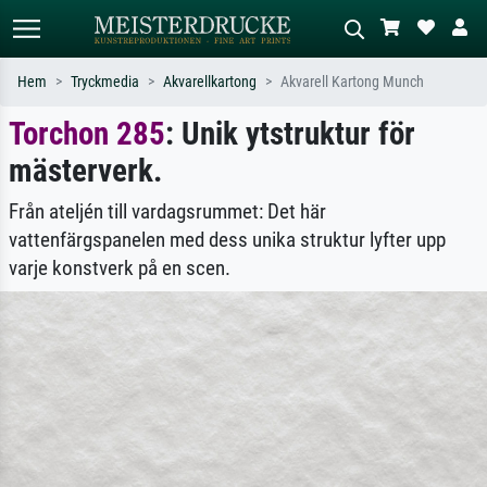
Hem
Tryckmedia
Akvarellkartong
Akvarell Kartong Munch
Torchon 285
: Unik ytstruktur för
Standardsök
AI-bildsökning
mästerverk.
Sök efter konstnär, titel eller stil –
Beskriv scenen – t.ex. grön äng,
t.ex. Monet, Stjärnenatt,
abstrakt med mycket rött, mörk
impressionism, Hokusai-våg, naken.
oljemålning, stående naken bredvid ett
Från ateljén till vardagsrummet: Det här
träd.
vattenfärgspanelen med dess unika struktur lyfter upp
varje konstverk på en scen.