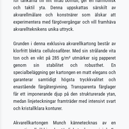
för tankarna till fint filtad bomull, ger en harmonisk
och taktil yta. Denna uppskattas särskilt av
akvarellmålare och konstnärer som älskar att
experimentera med färgövergångar och vill framhäva
akvarellteknikens unika uttryck.
Grunden i denna exklusiva akvarellkartong består av
klorfritt blekta cellulosafibrer. Med sin strålande vita
ton och en vikt på 285 g/m² utmärker sig papperet
genom sin stabilitet och robusthet. En
specialbeläggning ger kartongen en matt elegans och
garanterar samtidigt högsta tryckkvalitet och
enastående färgåtergivning. Transparenta färglager
får ett imponerande djup på den strukturerade ytan,
medan linjeteckningar framträder med intensivt svart
och kristallklara konturer.
Akvarellkartongen Munch kännetecknas av en