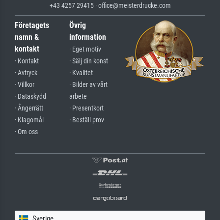
+43 4257 29415 · office@meisterdrucke.com
Företagets
Övrig
namn &
information
kontakt
· Eget motiv
· Kontakt
· Sälj din konst
· Avtryck
· Kvalitet
· Villkor
· Bilder av vårt
· Dataskydd
arbete
· Ångerrätt
· Presentkort
· Klagomål
· Beställ prov
· Om oss
Sverige