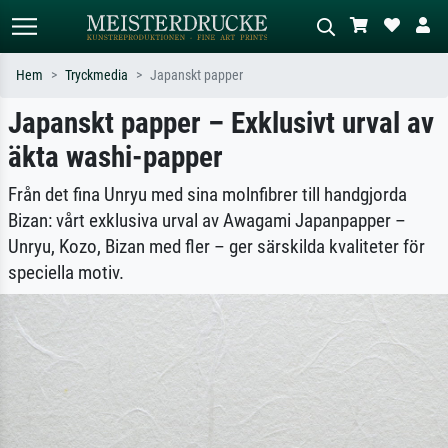
Hem
Tryckmedia
Japanskt papper
Japanskt papper – Exklusivt urval av
Standardsök
AI-bildsökning
äkta washi-papper
Sök efter konstnär, titel eller stil –
Beskriv scenen – t.ex. grön äng,
t.ex. Monet, Stjärnenatt,
abstrakt med mycket rött, mörk
impressionism, Hokusai-våg, naken.
oljemålning, stående naken bredvid ett
Från det fina Unryu med sina molnfibrer till handgjorda
träd.
Bizan: vårt exklusiva urval av Awagami Japanpapper –
Unryu, Kozo, Bizan med fler – ger särskilda kvaliteter för
speciella motiv.