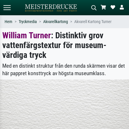
Hem
Tryckmedia
Akvarellkartong
Akvarell Kartong Turner
William Turner
: Distinktiv grov
Standardsök
AI-bildsökning
vattenfärgstextur för museum-
Sök efter konstnär, titel eller stil –
Beskriv scenen – t.ex. grön äng,
t.ex. Monet, Stjärnenatt,
abstrakt med mycket rött, mörk
värdiga tryck
impressionism, Hokusai-våg, naken.
oljemålning, stående naken bredvid ett
träd.
Med en distinkt struktur från den runda skärmen visar det
här pappret konsttryck av högsta museumklass.