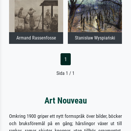
Armand Rassenfosse
Stanisław Wyspiański
1
Sida 1 / 1
Art Nouveau
Omkring 1900 griper ett nytt formspråk över bilder, böcker
och bruksföremål på en gång; hårslingor växer ut till
rankor, ramar skjuter knoppar, ytan tillhör ornamentet.