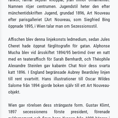
Namnen röjer centrumen. Jugendstil heter den efter
münchentidskriften Jugend, grundad 1896, Art Nouveau
efter parisgalleriet L'Art Nouveau, som Siegfried Bing
öppnade 1895, i Wien talar man om Sezessionsstil.
Affischen blev denna linjekonsts ledmedium, sedan Jules
Cheret hade öppnat färglitografin för gatan. Alphonse
Mucha blev vid årsskiftet 1894/95 berömd över en natt
med en teateraffisch för Sarah Bernhardt, och Théophile
Alexandre Steinlen gav kabarén Chat Noir dess svarta
katt 1896. I England begränsade Aubrey Beardsley linjen
till rent svartvitt. Hans illustrationer till Oscar Wildes
Salome från 1894 gjorde boken själv till ett Art Nouveau-
objekt.
Wien gav rörelsen dess strängaste form. Gustav Klimt,
1897 secessionens förste president, förenade