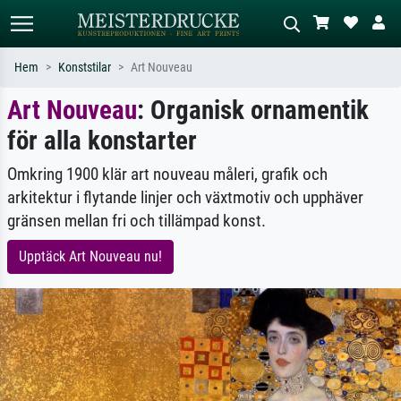
Hem
Konststilar
Art Nouveau
Art Nouveau
: Organisk ornamentik
Standardsök
AI-bildsökning
för alla konstarter
Sök efter konstnär, titel eller stil –
Beskriv scenen – t.ex. grön äng,
t.ex. Monet, Stjärnenatt,
abstrakt med mycket rött, mörk
impressionism, Hokusai-våg, naken.
oljemålning, stående naken bredvid ett
Omkring 1900 klär art nouveau måleri, grafik och
träd.
arkitektur i flytande linjer och växtmotiv och upphäver
gränsen mellan fri och tillämpad konst.
Upptäck Art Nouveau nu!