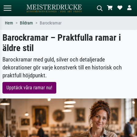
Hem
Bildram
Barockramar
Barockramar – Praktfulla ramar i
Standardsök
AI-bildsökning
äldre stil
Sök efter konstnär, titel eller stil –
Beskriv scenen – t.ex. grön äng,
t.ex. Monet, Stjärnenatt,
abstrakt med mycket rött, mörk
impressionism, Hokusai-våg, naken.
oljemålning, stående naken bredvid ett
Barockramar med guld, silver och detaljerade
träd.
dekorationer gör varje konstverk till en historisk och
praktfull höjdpunkt.
Upptäck våra ramar nu!