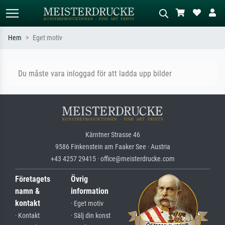
Hem
Eget motiv
Standardsök
AI-bildsökning
Du måste vara inloggad för att ladda upp bilder
Sök efter konstnär, titel eller stil –
Beskriv scenen – t.ex. grön äng,
t.ex. Monet, Stjärnenatt,
abstrakt med mycket rött, mörk
impressionism, Hokusai-våg, naken.
oljemålning, stående naken bredvid ett
träd.
Kärntner Strasse 46
9586 Finkenstein am Faaker See · Austria
+43 4257 29415 · office@meisterdrucke.com
Företagets
Övrig
namn &
information
kontakt
· Eget motiv
· Kontakt
· Sälj din konst