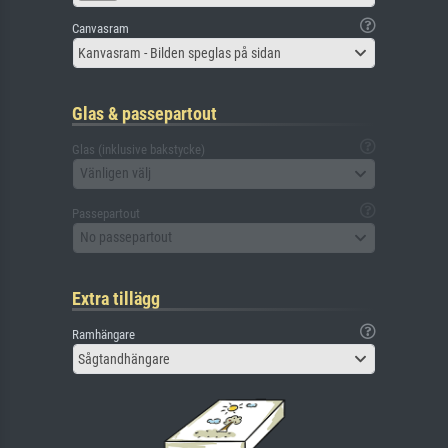
Canvasram
Kanvasram - Bilden speglas på sidan
Glas & passepartout
Glas (inklusive bakstycke)
Vänligen välj
Passepartout
No passepartout
Extra tillägg
Ramhängare
Sågtandhängare