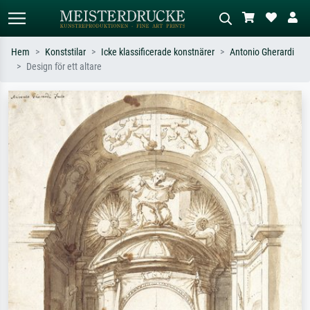
Hem
Konststilar
Icke klassificerade konstnärer
Antonio Gherardi
Design för ett altare
Standardsök
AI-bildsökning
Sök efter konstnär, titel eller stil –
Beskriv scenen – t.ex. grön äng,
t.ex. Monet, Stjärnenatt,
abstrakt med mycket rött, mörk
impressionism, Hokusai-våg, naken.
oljemålning, stående naken bredvid ett
träd.