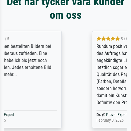
Det här tycker våra kunder
om oss
5 / 5
Rundum positive Erfahrung. Die Ausführung
des Auftrags hat eine Weile gedauert, die
angekündigte Lieferzeit wurde aber
letztlich sogar etwas unterschritten. Die
Qualität des Papiers und des Drucks
(Farben, Details usw.) ist nicht nur gut,
sondern hervorragend. Selbst ein Druck ist
damit ein Kunstwerk im eigenen Sinne.
Definitiv den Pre...
Dr.
@
ProvenExpert
February 3, 2026