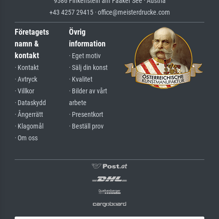
9586 Finkenstein am Faaker See · Austria
+43 4257 29415 · office@meisterdrucke.com
Företagets
Övrig
namn &
information
kontakt
· Eget motiv
· Kontakt
· Sälj din konst
· Avtryck
· Kvalitet
· Villkor
· Bilder av vårt
· Dataskydd
arbete
· Ångerrätt
· Presentkort
· Klagomål
· Beställ prov
· Om oss