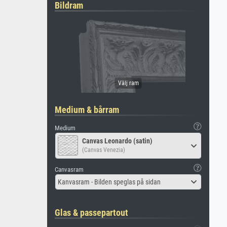
Bildram
Medium & bårram
Medium
Canvas Leonardo (satin)
(Canvas Venezia)
Canvasram
Kanvasram - Bilden speglas på sidan
Glas & passepartout