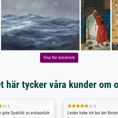
Visa fler konstverk
t här tycker våra kunder om 
5 / 5
5 / 5
/ Highly recommended. The
The team at Meisterdrucke st