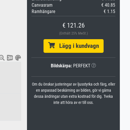
Canvasram
€ 40.85
Ramhängare
€ 1.15
€ 121.26
(Enthält 25% MwSt.)
Lägg i kundvagn
Bildskärpa:
PERFEKT
Om du önskar justeringar av ljusstyrka och färg, eller
en anpassad beskärning av bilden, gör vi gärna
dessa ändringar utan extra kostnad för dig. Tveka
inte att höra av er till oss.