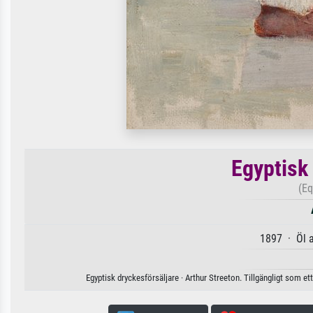
Egyptisk
(Eq
1897 · Öl 
Egyptisk dryckesförsäljare · Arthur Streeton. Tillgängligt som et