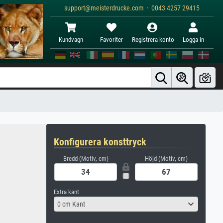
support@meisterdrucke.com · 0043 4257 29415
Kundvagn
Favoriter
Registrera konto
Logga in
Konfigurera konsttryck
Bredd (Motiv, cm)
Höjd (Motiv, cm)
Extra kant
0 cm Kant