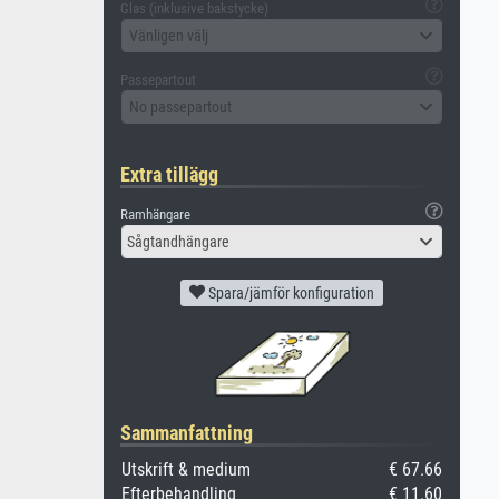
Glas (inklusive bakstycke)
Vänligen välj
Passepartout
No passepartout
Extra tillägg
Ramhängare
Sågtandhängare
Spara/jämför konfiguration
Sammanfattning
Utskrift & medium
€ 67.66
Efterbehandling
€ 11.60