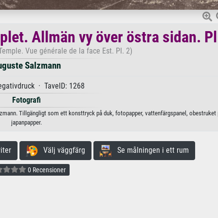
let. Allmän vy över östra sidan. Pl
emple. Vue générale de la face Est. Pl. 2)
uguste Salzmann
gativdruck · TavelD: 1268
Fotografi
zmann. Tillgängligt som ett konsttryck på duk, fotopapper, vattenfärgspanel, obestruket 
japanpapper.
iter
Välj väggfärg
Se målningen i ett rum
0 Recensioner