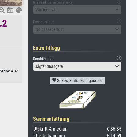
Glas (inklusive bakstycke)
Vänligen välj
.2
Passepartout
No passepartout
Extra tillägg
Ramhängare
Sågtandhängare
papper eller
Spara/jämför konfiguration
Sammanfattning
Utskrift & medium
€ 86.85
Efterbehandling
€ 14.59