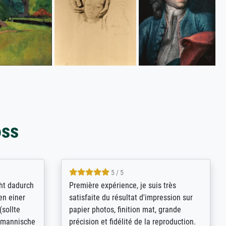
oss
4.8 / 5
kann sich
Qualité absolument irréprochable.
.B.:
Extraordinaire diversité des thèmes
keit,
abordés et personnalisation des
freundliche
demandes (recadrage, réajustement des