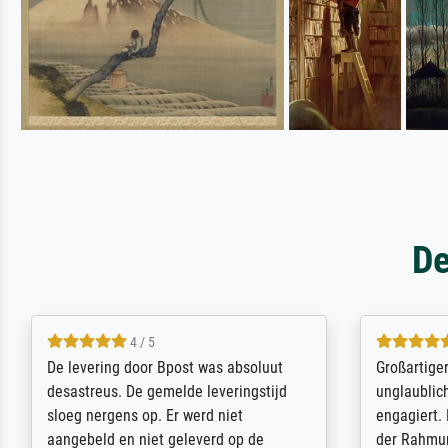
De
5 / 5
Sehr gute Qualität des Leinwanddrucks
Für ein Er
und des Rahmens! Unser Bild wurde
Feldpost m
sehr sorgfältig und sicher verpackt, so
Weltkrieg b
dass es unbeschadet bei uns ankam. Es
ausdrucksvo