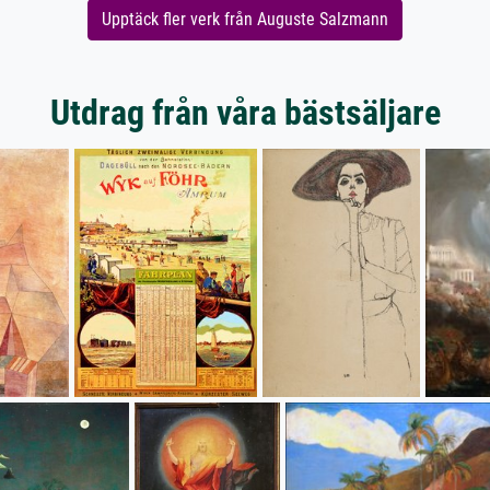
Upptäck fler verk från Auguste Salzmann
Utdrag från våra bästsäljare