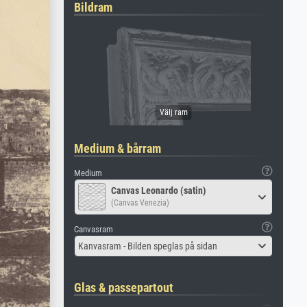
Bildram
Medium & bårram
Medium
Canvas Leonardo (satin)
(Canvas Venezia)
Canvasram
Kanvasram - Bilden speglas på sidan
Glas & passepartout