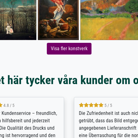
Visa fler konstverk
t här tycker våra kunder om 
5 / 5
4.8 / 5
innerungsbuch mit der
Hervorragende Qualität. Man 
eines Großvaters aus dem 1.
vieles anpassen lassen, wie z
enötigte ich ein
Randentfernung, Farbe, Hellig
lles Bild. Das habe ich bei
Kontrast und Weiteres. Sehr 