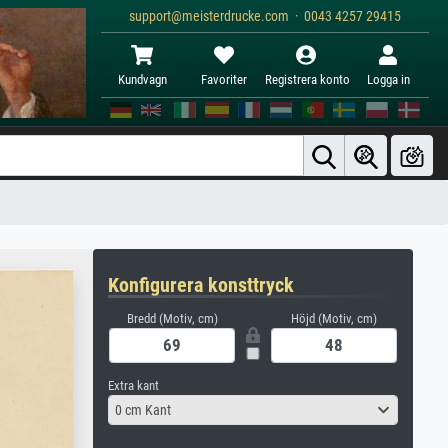
support@meisterdrucke.com · 0043 4257 29415
Kundvagn
Favoriter
Registrera konto
Logga in
Konfigurera konsttryck
Bredd (Motiv, cm)
Höjd (Motiv, cm)
Extra kant
0 cm Kant