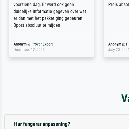
wird nicht unser letzter Meisterdruck
Ihnen gefu
sein. Vielen Dank!
Fotopapier
am Telefon
stabiler Pa
zufrieden 
weiter. Viel
Reinhold,
@
ProvenExpert
Margot
@
Pr
April 22, 2026
February 20,
V
Hur fungerar anpassning?