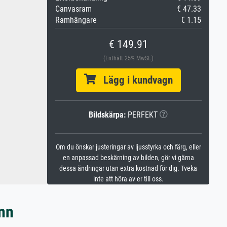
Canvasram
€ 47.33
Ramhängare
€ 1.15
€ 149.91
(Enthält 25% MwSt.)
Lägg i kundvagn
Bildskärpa:
PERFEKT
Om du önskar justeringar av ljusstyrka och färg, eller
en anpassad beskärning av bilden, gör vi gärna
dessa ändringar utan extra kostnad för dig. Tveka
inte att höra av er till oss.
nn