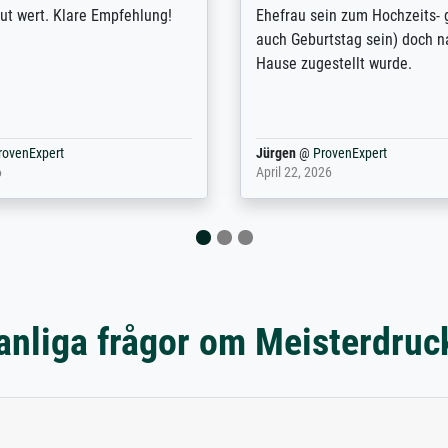
nden. Bei der Auswahl der
Kontaktperson per Mail. Das B
-Qualität wurde ich sehr gut
Kunstdruck) wurde sehr gut ve
 beraten. Der Versand mit
sehr starke Papprolle mit Pla
ppe war perfekt. Ich bin sehr
und innen mit Papierknüllern 
und empfehle Sie gerne
Zwischenräumen gefüllt. Einzig
en ...
ovenExpert
Anonym
@
ProvenExpert
 2026
August 12, 2025
anliga frågor om Meisterdruc