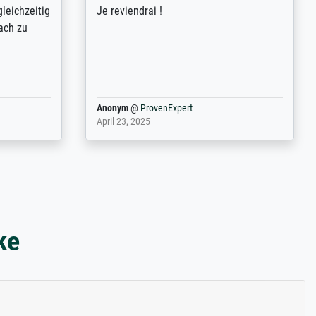
ild (ein
couleurs). Relation clientèle parfaite.
rpackt -
Transport, réception sans aucun
stikdeckeln
problème. Merci à toute l'équipe ! Hervé
in den
 der P...
Anonym
@
ProvenExpert
March 31, 2025
ke