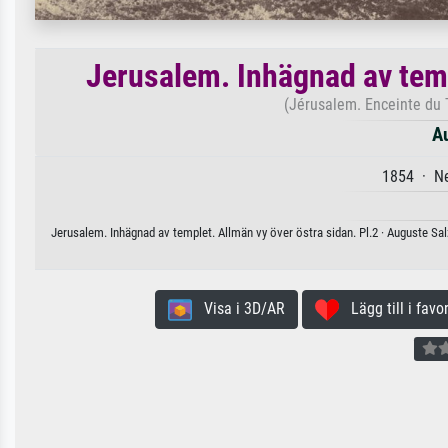
Jerusalem. Inhägnad av temp
(Jérusalem. Enceinte du T
A
1854 · Ne
Jerusalem. Inhägnad av templet. Allmän vy över östra sidan. Pl.2 · Auguste Sal
Visa i 3D/AR
Lägg till i favor