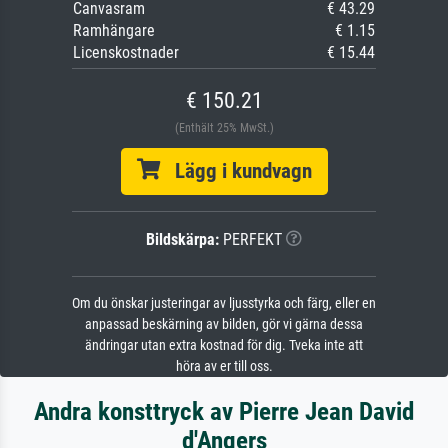
Canvasram
€ 43.29
Ramhängare
€ 1.15
Licenskostnader
€ 15.44
€ 150.21
(Enthält 25% MwSt.)
Lägg i kundvagn
Bildskärpa:
PERFEKT
Om du önskar justeringar av ljusstyrka och färg, eller en
anpassad beskärning av bilden, gör vi gärna dessa
ändringar utan extra kostnad för dig. Tveka inte att
höra av er till oss.
Andra konsttryck av Pierre Jean David
d'Angers