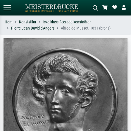
Hem
Konststilar
Icke klassificerade konstnärer
Pierre Jean David d'Angers
Alfred de Musset, 1831 (brons)
Standardsök
AI-bildsökning
Sök efter konstnär, titel eller stil –
Beskriv scenen – t.ex. grön äng,
t.ex. Monet, Stjärnenatt,
abstrakt med mycket rött, mörk
impressionism, Hokusai-våg, naken.
oljemålning, stående naken bredvid ett
träd.