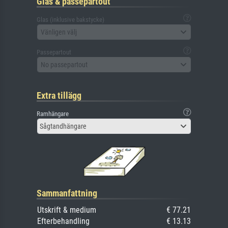
Glas & passepartout
Glas (inklusive bakstycke)
Vänligen välj
Passepartout
No passepartout
Extra tillägg
Ramhängare
Sågtandhängare
Sammanfattning
Utskrift & medium
€ 77.21
Efterbehandling
€ 13.13