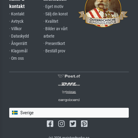
kontakt
· Eget motiv
· Kontakt
· Sälj din konst
· Avtryck
· Kvalitet
· Villkor
· Bilder av vårt
· Dataskydd
arbete
· Ångerrätt
· Presentkort
· Klagomål
· Beställ prov
· Om oss
Sverige
(c) 2026 meisterdrucke.se