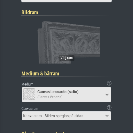
Bildram
Medium & bårram
Medium
Canvas Leonardo (satin)
(Canvas Venezia)
Canvasram
Kanvasram - Bilden speglas på sidan