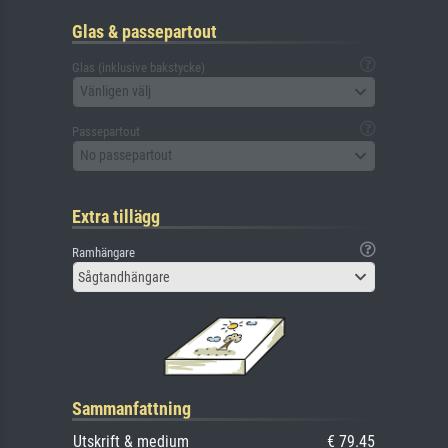
Glas & passepartout
Glas (inklusive bakstycke)
Vänligen välj
Passepartout
No passepartout
Extra tillägg
Ramhängare
Sågtandhängare
Sammanfattning
Utskrift & medium
€ 79.45