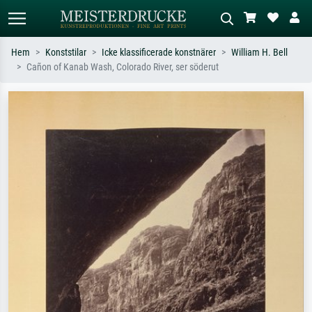
Hem
Konststilar
Icke klassificerade konstnärer
William H. Bell
Cañon of Kanab Wash, Colorado River, ser söderut
Standardsök
AI-bildsökning
Sök efter konstnär, titel eller stil –
Beskriv scenen – t.ex. grön äng,
t.ex. Monet, Stjärnenatt,
abstrakt med mycket rött, mörk
impressionism, Hokusai-våg, naken.
oljemålning, stående naken bredvid ett
träd.