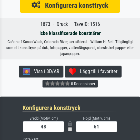
Konfigurera konsttryck
1873 · Druck · TavelD: 1516
Icke klassificerade konstnärer
Cañon of Kanab Wash, Colorado River, ser söderut · William H. Bell. Tillgängligt
som ett konsttryck på duk, fotopapper, vattenfärgspanel, obestruket papper eller
japanpapper.
Visa i 3D/AR
Lägg till i favoriter
0 Recensioner
Konfigurera konsttryck
Bredd (Motiv, cm)
Höjd (Motiv, cm)
Extra kant