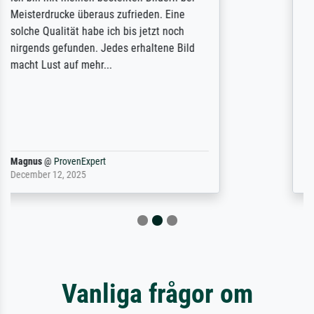
des Auftrags hat eine Weile gedauert, die
angekündigte Lieferzeit wurde aber
letztlich sogar etwas unterschritten. Die
Qualität des Papiers und des Drucks
(Farben, Details usw.) ist nicht nur gut,
sondern hervorragend. Selbst ein Druck ist
damit ein Kunstwerk im eigenen Sinne.
Definitiv den Pre...
Dr.
@
ProvenExpert
February 3, 2026
Vanliga frågor om