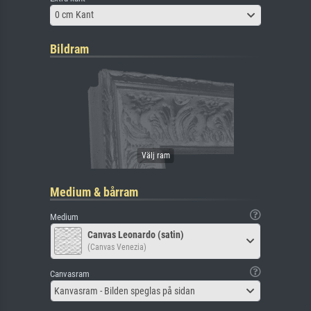
0 cm Kant
Bildram
Medium & bårram
Medium
Canvas Leonardo (satin)
(Canvas Venezia)
Canvasram
Kanvasram - Bilden speglas på sidan