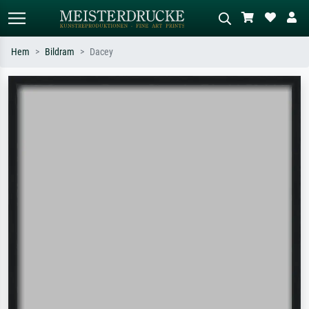
Hem
Bildram
Dacey
Standardsök
AI-bildsökning
Sök efter konstnär, titel eller stil –
Beskriv scenen – t.ex. grön äng,
t.ex. Monet, Stjärnenatt,
abstrakt med mycket rött, mörk
impressionism, Hokusai-våg, naken.
oljemålning, stående naken bredvid ett
träd.