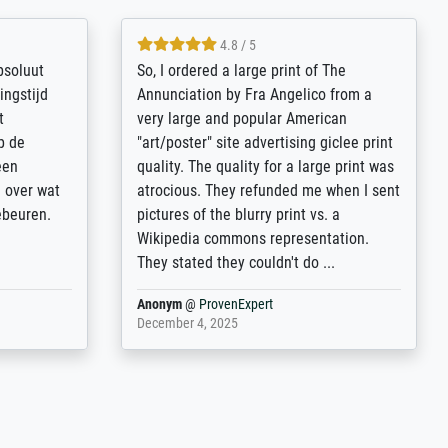
4.8 / 5
bsoluut
So, I ordered a large print of The
ingstijd
Annunciation by Fra Angelico from a
t
very large and popular American
p de
"art/poster" site advertising giclee print
een
quality. The quality for a large print was
n over wat
atrocious. They refunded me when I sent
ebeuren.
pictures of the blurry print vs. a
Wikipedia commons representation.
They stated they couldn't do ...
Anonym
@
ProvenExpert
December 4, 2025