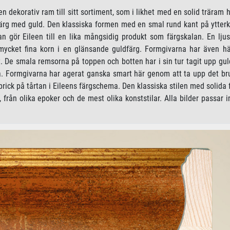
n dekorativ ram till sitt sortiment, som i likhet med en solid träram h
ärg med guld. Den klassiska formen med en smal rund kant på ytterk
n gör Eileen till en lika mångsidig produkt som färgskalan. En lju
cket fina korn i en glänsande guldfärg. Formgivarna har även här 
. De smala remsorna på toppen och botten har i sin tur tagit upp guld
rna. Formgivarna har agerat ganska smart här genom att ta upp det b
rick på tårtan i Eileens färgschema. Den klassiska stilen med solida 
från olika epoker och de mest olika konststilar. Alla bilder passar in