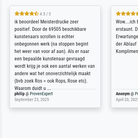
4.5 / 5
ik beoordeel Meisterdrucke zeer
Wow....ich 
positief. Door de 69505 beschikbare
erstaunt. 
kunstenaars scrollen is echter
Erwartunge
onbegonnen werk (na stoppen begint
der Ablauf
het weer van voor af aan). Als er naar
Komplimen
een bepaalde kunstenaar gevraagd
wordt krijg je ook een aantal werken van
andere wat het onoverzichtelijk maakt
(bvb zoek Ros = ook Rops, Rose etc).
Waarom duidt u ...
philip
@
ProvenExpert
Anonym
@
P
September 23, 2025
April 20, 202