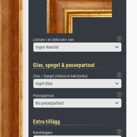
Listram i en dekorativ ram
Ingen Ramlist
Glas, spegel & passepartout
Glas / Spegel (inklusive bakstycke)
Inget Glas
Passepartout
No passepartout
Extra tillägg
Ramhängare