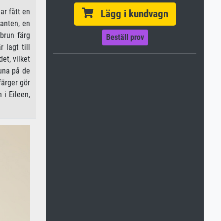
ar fått en
Lägg i kundvagn
anten, en
sbrun färg
Beställ prov
lagt till
et, vilket
runa på de
färger gör
 i Eileen,