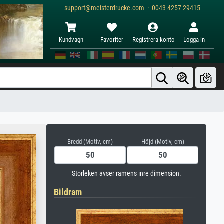
support@meisterdrucke.com · 0043 4257 29415
Kundvagn
Favoriter
Registrera konto
Logga in
Bredd (Motiv, cm)
Höjd (Motiv, cm)
Storleken avser ramens inre dimension.
Bildram