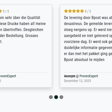
5 / 5
4 / 5
bin sehr über die Qualität
De levering door Bpost was a
Diese Drucke haben all´meine
desastreus. De gemelde lever
n übertroffen. Desgleichen
sloeg nergens op. Er werd nie
 der Bestellung. Grosses
aangebeld en niet geleverd o
t.
voorziene dag. Er werd ook g
duidelijke informatie gegeve
er dan met het pakket ging g
Bpost absoluut te mijden
rovenExpert
Anonym
@
ProvenExpert
5
December 12, 2025