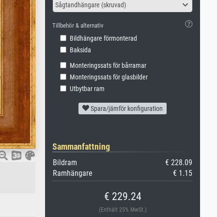
Sågtandhängare (skruvad)
Tillbehör & alternativ
Bildhängare förmonterad
Baksida
Monteringssats för bårramar
Monteringssats för glasbilder
Utbytbar ram
Spara/jämför konfiguration
Sammanfattning
Bildram
€ 228.09
Ramhängare
€ 1.15
€ 229.24
(Enthält 25% MwSt.)