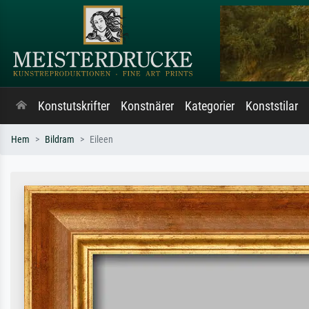
Konstutskrifter
Konstnärer
Kategorier
Konststilar
Hem
Bildram
Eileen