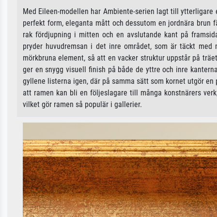
Med Eileen-modellen har Ambiente-serien lagt till ytterligare e
perfekt form, eleganta mått och dessutom en jordnära brun f
rak fördjupning i mitten och en avslutande kant på framsida
pryder huvudremsan i det inre området, som är täckt med my
mörkbruna element, så att en vacker struktur uppstår på träet
ger en snygg visuell finish på både de yttre och inre kante
gyllene listerna igen, där på samma sätt som kornet utgör en p
att ramen kan bli en följeslagare till många konstnärers verk, 
vilket gör ramen så populär i gallerier.