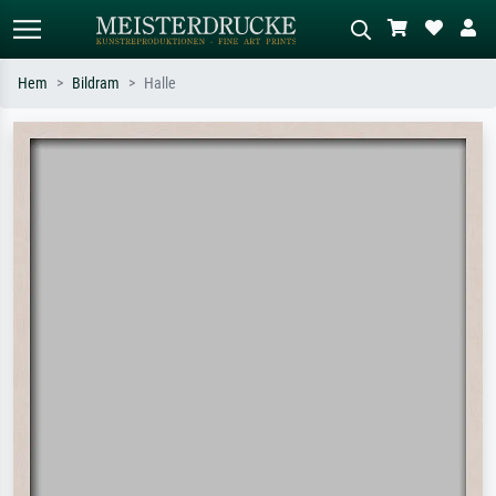
Hem
Bildram
Halle
Standardsök
AI-bildsökning
Sök efter konstnär, titel eller stil –
Beskriv scenen – t.ex. grön äng,
t.ex. Monet, Stjärnenatt,
abstrakt med mycket rött, mörk
impressionism, Hokusai-våg, naken.
oljemålning, stående naken bredvid ett
träd.