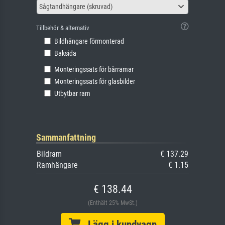
Sågtandhängare (skruvad)
Tillbehör & alternativ
Bildhängare förmonterad
Baksida
Monteringssats för bårramar
Monteringssats för glasbilder
Utbytbar ram
Sammanfattning
Bildram
€ 137.29
Ramhängare
€ 1.15
€ 138.44
(Enthält 25% MwSt.)
Lägg i kundvagn