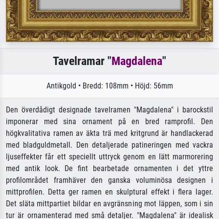
Tavelramar "
Magdalena
"
Antikgold • Bredd: 108mm • Höjd: 56mm
Den överdådigt designade tavelramen "Magdalena" i barockstil
imponerar med sina ornament på en bred ramprofil. Den
högkvalitativa ramen av äkta trä med kritgrund är handlackerad
med bladguldmetall. Den detaljerade patineringen med vackra
ljuseffekter får ett speciellt uttryck genom en lätt marmorering
med antik look. De fint bearbetade ornamenten i det yttre
profilområdet framhäver den ganska voluminösa designen i
mittprofilen. Detta ger ramen en skulptural effekt i flera lager.
Det släta mittpartiet bildar en avgränsning mot läppen, som i sin
tur är ornamenterad med små detaljer. "Magdalena" är idealisk