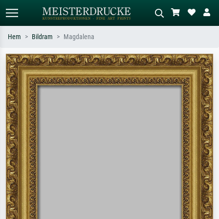
Hem
Bildram
Magdalena
Standardsök
AI-bildsökning
Sök efter konstnär, titel eller stil –
Beskriv scenen – t.ex. grön äng,
t.ex. Monet, Stjärnenatt,
abstrakt med mycket rött, mörk
impressionism, Hokusai-våg, naken.
oljemålning, stående naken bredvid ett
träd.