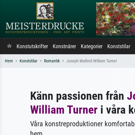
Konstutskrifter
Konstnärer
Kategorier
Konststilar
Hem
Konststilar
Romantik
Joseph Mallord William Turner
Känn passionen från
J
William Turner
i våra k
Våra konstreproduktioner komfortabla
hem.