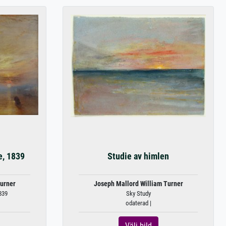
e, 1839
Studie av himlen
urner
Joseph Mallord William Turner
839
Sky Study
odaterad |
Välj bild