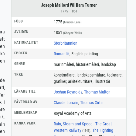
Joseph Mallord William Turner
1775–1851
FÖDD
1775
(Maiden Lane)
ära
AVLIDEN
1851
(Cheyne Walk)
ett
NATIONALITET
Storbritannien
nen
ika
EPOKER
Romantik
, English painting
Men
GENRE
marinmåleri
,
historiemåleri
,
landskap
YRKE
konstmålare
,
landskapsmålare
,
tecknare
,
nde
grafiker
,
arkitekturritare
,
illustratör
rd,
LÄRARE TILL
Joshua Reynolds
,
Thomas Malton
far
k i
PÅVERKAD AV
Claude Lorrain
,
Thomas Girtin
are
MEDLEMSKAP
Royal Academy of Arts
ik.
KÄNDA VERK
sin
Rain, Steam and Speed - The Great
Western Railway
,
The Fighting
ren
(1843)