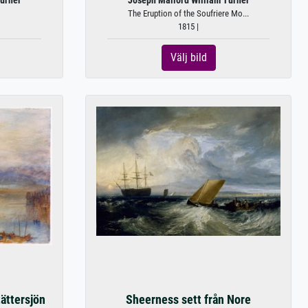
urner
Joseph Mallord William Turner
The Eruption of the Soufriere Mo...
1815 |
Välj bild
ättersjön
Sheerness sett från Nore