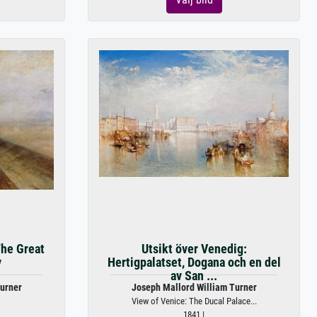
The Great
Utsikt över Venedig:
y
Hertigpalatset, Dogana och en del
av San ...
urner
Joseph Mallord William Turner
View of Venice: The Ducal Palace...
1841 |