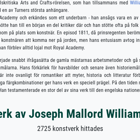
skritiska Arts and Crafts-rörelsen, som han tillsammans med
Will
l en av Turners största anhängare.
yal Academy och erkändes som ett underbarn - han ansågs vara en av
te han till en början en del kritiker där och han stötte ofta på folk
 honom på plats som konstnär. En episod 1811, då prinsregenten berö
e konstnären att komma ner på jorden, men hans entusiasm avtog in
han förblev alltid lojal mot Royal Academy.
började snabbt ifrågasätta de gamla mästarnas arbetsmetoder och gå 
ålarna. Hans förkärlek för havsbilder och senare även historiemål
inte ovanligt för romantiker att myter, historia och litteratur förb
ivliga färgkombinationer ger hans verk en speciell prägel. På den tide
an testamenterade en stor del av sina verk till den engelska natione
rk av Joseph Mallord Willia
2725 konstverk hittades