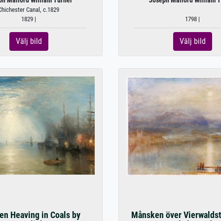
ph Mallord William Turner
Joseph Mallord William T
Chichester Canal, c.1829
1829 |
1798 |
Välj bild
Välj bild
n Heaving in Coals by
Månsken över Vierwaldst