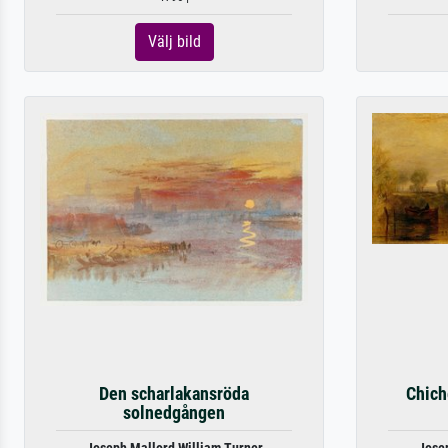
Välj bild
Den scharlakansröda
Chich
solnedgången