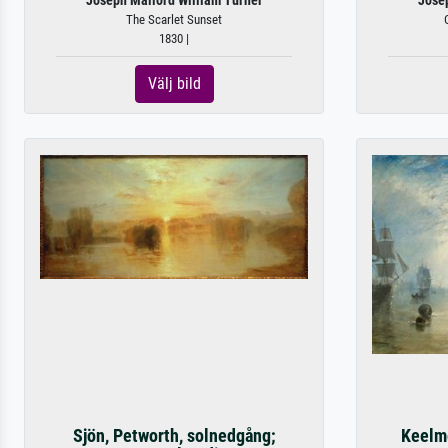
Joseph Mallord William Turner
Jose
The Scarlet Sunset
1830 |
Välj bild
Sjön, Petworth, solnedgång;
Keelme