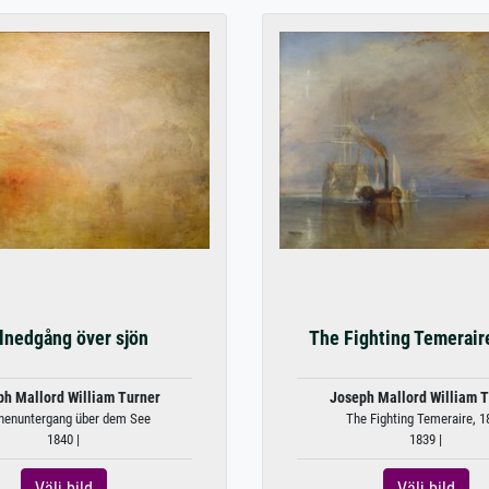
lnedgång över sjön
The Fighting Temerair
ph Mallord William Turner
Joseph Mallord William T
nenuntergang über dem See
The Fighting Temeraire, 1
1840 |
1839 |
Välj bild
Välj bild