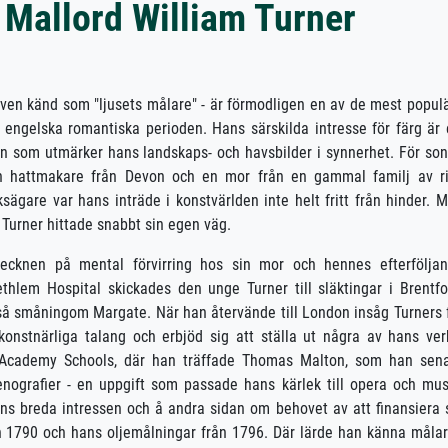
Mallord William Turner
även känd som "ljusets målare" - är förmodligen en av de mest popul
engelska romantiska perioden. Hans särskilda intresse för färg är 
n som utmärker hans landskaps- och havsbilder i synnerhet. För so
ch hattmakare från Devon och en mor från en gammal familj av r
ksägare var hans inträde i konstvärlden inte helt fritt från hinder. 
Turner hittade snabbt sin egen väg.
tecknen på mental förvirring hos sin mor och hennes efterfölja
thlem Hospital skickades den unge Turner till släktingar i Brentfo
så småningom Margate. När han återvände till London insåg Turners 
konstnärliga talang och erbjöd sig att ställa ut några av hans ver
al Academy Schools, där han träffade Thomas Malton, som han sen
nografier - en uppgift som passade hans kärlek till opera och mus
ans breda intressen och å andra sidan om behovet av att finansiera 
rån 1790 och hans oljemålningar från 1796. Där lärde han känna måla