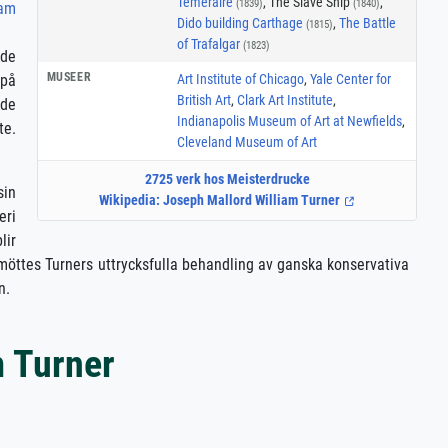
Temeraire
, The Slave Ship
,
(1839)
(1840)
iam
Dido building Carthage
,
The Battle
(1815)
of Trafalgar
(1823)
 de
MUSEER
Art Institute of Chicago
,
Yale Center for
 på
British Art
,
Clark Art Institute
,
mde
Indianapolis Museum of Art at Newfields
,
te.
Cleveland Museum of Art
2725 verk hos Meisterdrucke
sin
Wikipedia: Joseph Mallord William Turner
eri
lir
n möttes Turners uttrycksfulla behandling av ganska konservativa
n.
m Turner