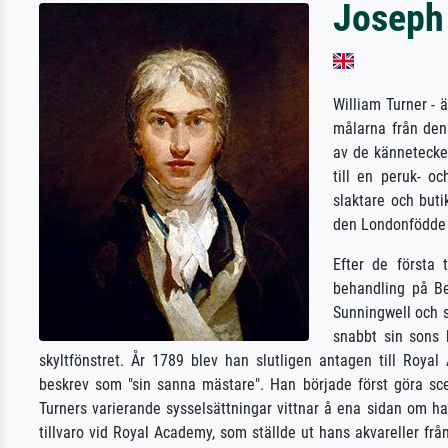
Joseph 
William Turner - 
målarna från den 
av de kännetecke
till en peruk- o
slaktare och buti
den Londonfödde 
Efter de första 
behandling på Be
Sunningwell och 
snabbt sin sons 
skyltfönstret. År 1789 blev han slutligen antagen till Roy
beskrev som "sin sanna mästare". Han började först göra sce
Turners varierande sysselsättningar vittnar å ena sidan om h
tillvaro vid Royal Academy, som ställde ut hans akvareller f