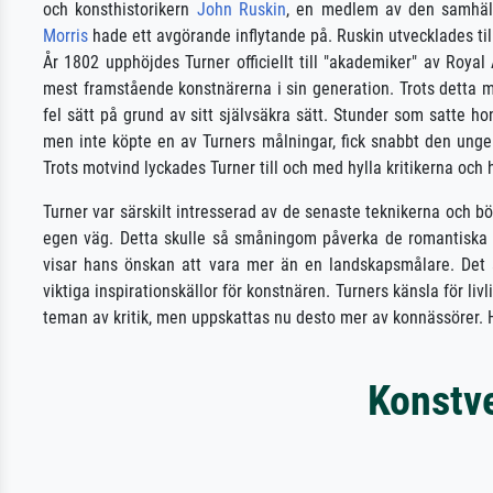
och konsthistorikern
John Ruskin
, en medlem av den samhäll
Morris
hade ett avgörande inflytande på. Ruskin utvecklades til
År 1802 upphöjdes Turner officiellt till "akademiker" av Ro
mest framstående konstnärerna i sin generation. Trots detta möt
fel sätt på grund av sitt självsäkra sätt. Stunder som satte
men inte köpte en av Turners målningar, fick snabbt den ung
Trots motvind lyckades Turner till och med hylla kritikerna och 
Turner var särskilt intresserad av de senaste teknikerna och 
egen väg. Detta skulle så småningom påverka de romantiska m
visar hans önskan att vara mer än en landskapsmålare. Det är 
viktiga inspirationskällor för konstnären. Turners känsla för l
teman av kritik, men uppskattas nu desto mer av konnässörer. H
Konstve