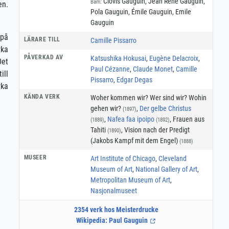
Clovis Gauguin, Jean René Gauguin,
Barn:
en.
Pola Gauguin, Émile Gauguin, Emile
Gauguin
på
LÄRARE TILL
Camille Pissarro
rka
PÅVERKAD AV
Katsushika Hokusai
,
Eugène Delacroix
,
Det
Paul Cézanne
,
Claude Monet
,
Camille
ill
Pissarro
,
Edgar Degas
rka
KÄNDA VERK
Woher kommen wir? Wer sind wir? Wohin
gehen wir?
,
Der gelbe Christus
(1897)
,
Nafea faa ipoipo
, Frauen aus
(1889)
(1892)
Tahiti
, Vision nach der Predigt
(1890)
(Jakobs Kampf mit dem Engel)
(1888)
MUSEER
Art Institute of Chicago
,
Cleveland
Museum of Art
,
National Gallery of Art
,
Metropolitan Museum of Art
,
Nasjonalmuseet
2354 verk hos Meisterdrucke
Wikipedia: Paul Gauguin