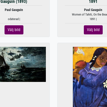
Gauguin (1893)
1891
Paul Gauguin
Paul Gauguin
Women of Tahiti, On the Beac
odaterad |
1891 |
Välj bild
Välj bild