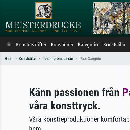
Konstutskrifter
Konstnärer
Kategorier
Konststilar
Hem
Konststilar
Postimpressionism
Paul Gauguin
Känn passionen från
P
våra konsttryck.
Våra konstreproduktioner komfortabla
hem.