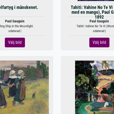
lfartyg i månskenet.
Tahiti: Vahine No Te Vi
med en mango), Paul G
1892
Paul Gauguin
Paul Gauguin
ling Ship in the Moonlight.
Tahiti: Vahine No Te Vi (Wom
odaterad |
odaterad |
Välj bild
Välj bild