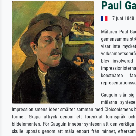
Paul G
7 juni 1848
Målaren Paul Gau
gemensamma strömn
visar inte mycke
verksamhetsområd
blev involverad
impressionistern
konstnären fan
representationssä
Gauguin slår sig
målarna syntesen
Impressionismens idéer smälter samman med Cloisonismens bild
former. Skapa uttryck genom ett förenklat formspråk och e
bildelementen. För Gauguin innebar syntesen att den verkliga
skulle uppnås genom att måla enbart från minnet, eftersom 