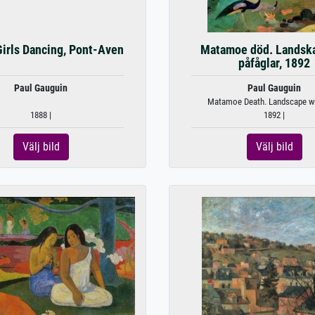
Girls Dancing, Pont-Aven
Matamoe död. Landsk
påfåglar, 1892
Paul Gauguin
Paul Gauguin
Matamoe Death. Landscape wit
1888 |
1892 |
Välj bild
Välj bild