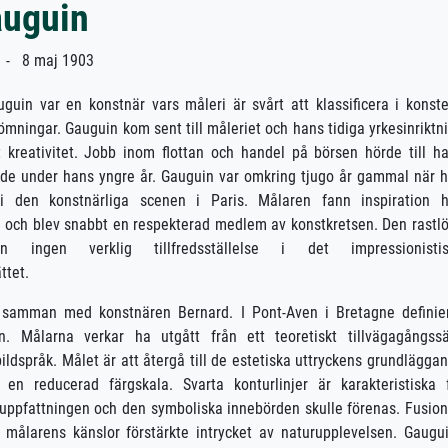
auguin
 - 8 maj 1903
guin var en konstnär vars måleri är svårt att klassificera i konst
ingar. Gauguin kom sent till måleriet och hans tidiga yrkesinriktn
t kreativitet. Jobb inom flottan och handel på börsen hörde till h
e under hans yngre år. Gauguin var omkring tjugo år gammal när 
 i den konstnärliga scenen i Paris. Målaren fann inspiration 
a och blev snabbt en respekterad medlem av konstkretsen. Den rastl
n ingen verklig tillfredsställelse i det impressionistis
ttet.
 samman med konstnären Bernard. I Pont-Aven i Bretagne definie
. Målarna verkar ha utgått från ett teoretiskt tillvägagångssä
språk. Målet är att återgå till de estetiska uttryckens grundlägga
n reducerad färgskala. Svarta konturlinjer är karakteristiska 
 uppfattningen och den symboliska innebörden skulle förenas. Fusio
målarens känslor förstärkte intrycket av naturupplevelsen. Gaugu