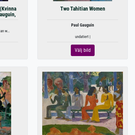
 (Kvinna
Two Tahitian Women
auguin,
Paul Gauguin
an w...
undatiert |
Välj bild