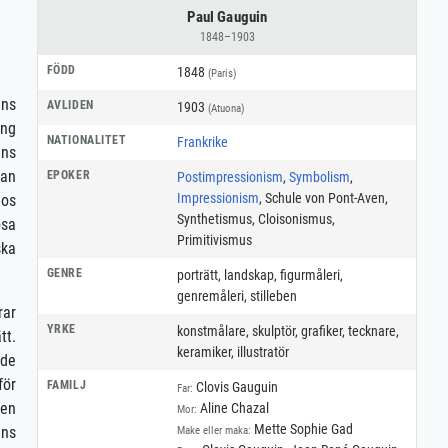
Paul Gauguin
1848–1903
FÖDD
1848
(Paris)
ens
AVLIDEN
1903
(Atuona)
ing
NATIONALITET
Frankrike
ans
han
EPOKER
Postimpressionism
,
Symbolism
,
Impressionism
, Schule von Pont-Aven,
hos
Synthetismus, Cloisonismus,
ösa
Primitivismus
ka
GENRE
porträtt
,
landskap
,
figurmåleri
,
genremåleri
,
stilleben
rar
YRKE
konstmålare
,
skulptör
,
grafiker
,
tecknare
,
tt.
keramiker
,
illustratör
nde
för
FAMILJ
Clovis Gauguin
Far:
nen
Aline Chazal
Mor:
Mette Sophie Gad
ins
Make eller maka: