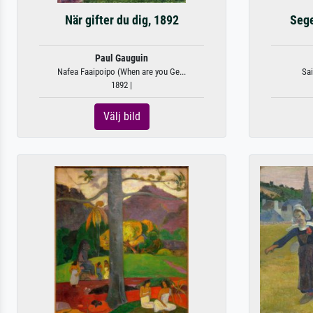
När gifter du dig, 1892
Sege
Paul Gauguin
Nafea Faaipoipo (When are you Ge...
Sai
1892 |
Välj bild