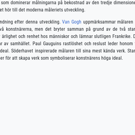
m som dominerar målningarna på bekostnad av den tredje dimension
et hör till det moderna måleriets utveckling.
ländning efter denna utveckling.
Van Gogh
uppmärksammar målaren 
 två konstnärerna, men det bryter samman på grund av de två sta
 ärlighet och renhet hos människor och lämnar slutligen Frankrike. 
r av samhället. Paul Gauguins rastlöshet och reslust leder honom t
deal. Söderhavet inspirerade målaren till sina mest kända verk. Sta
er för att skapa verk som symboliserar konstnärens höga ideal.