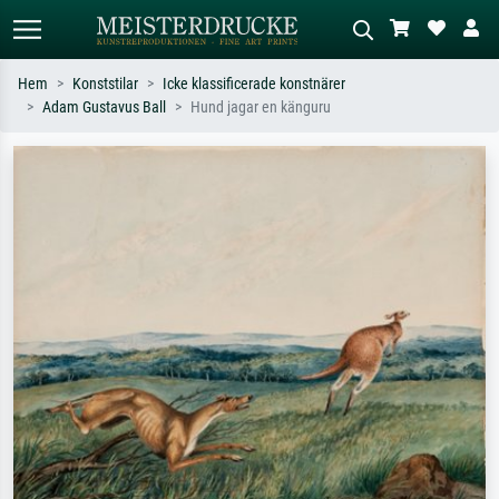
Hem
Konststilar
Icke klassificerade konstnärer
Adam Gustavus Ball
Hund jagar en känguru
Standardsök
AI-bildsökning
Sök efter konstnär, titel eller stil –
Beskriv scenen – t.ex. grön äng,
t.ex. Monet, Stjärnenatt,
abstrakt med mycket rött, mörk
impressionism, Hokusai-våg, naken.
oljemålning, stående naken bredvid ett
träd.