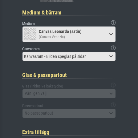
Medium & bårram
Medium
Canvas Leonardo (satin)
(Canvas Venezia)
Canvasram
Kanvasram - Bilden speglas på sidan
Glas & passepartout
Glas (inklusive bakstycke)
Vänligen välj
Passepartout
No passepartout
Extra tillägg