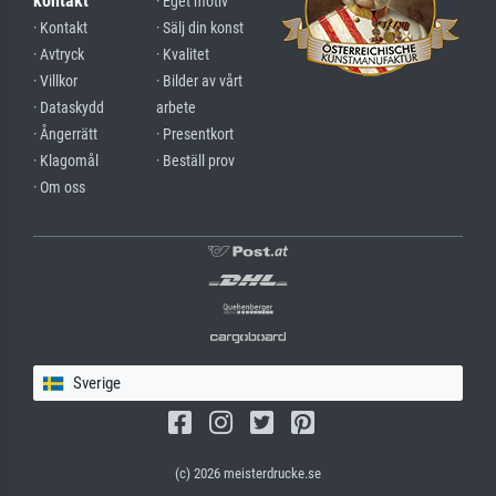
kontakt
· Eget motiv
· Kontakt
· Sälj din konst
· Avtryck
· Kvalitet
· Villkor
· Bilder av vårt
· Dataskydd
arbete
· Ångerrätt
· Presentkort
· Klagomål
· Beställ prov
· Om oss
Sverige
(c) 2026 meisterdrucke.se