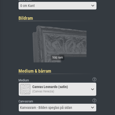
0 cm Kant
Bildram
Medium & bårram
Medium
Canvas Leonardo (satin)
(Canvas Venezia)
Canvasram
Kanvasram - Bilden speglas på sidan