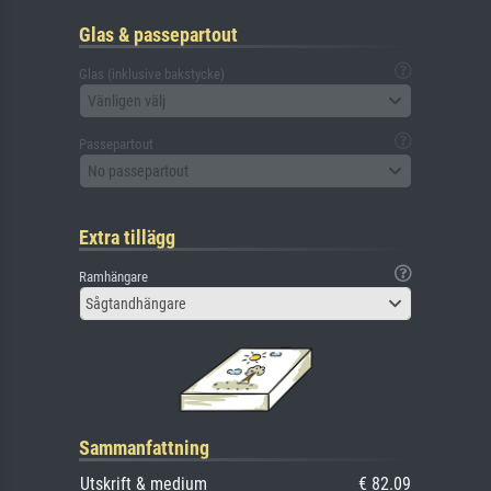
Glas & passepartout
Glas (inklusive bakstycke)
Vänligen välj
Passepartout
No passepartout
Extra tillägg
Ramhängare
Sågtandhängare
Sammanfattning
Utskrift & medium
€ 82.09