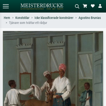
Hem
Konststilar
Icke klassificerade konstnärer
Agostino Brunias
Tjänare som tvättar ett rådjur
Standardsök
AI-bildsökning
Sök efter konstnär, titel eller stil –
Beskriv scenen – t.ex. grön äng,
t.ex. Monet, Stjärnenatt,
abstrakt med mycket rött, mörk
impressionism, Hokusai-våg, naken.
oljemålning, stående naken bredvid ett
träd.