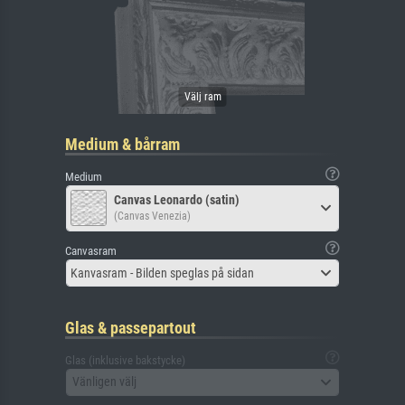
Medium & bårram
Medium
Canvas Leonardo (satin)
(Canvas Venezia)
Canvasram
Kanvasram - Bilden speglas på sidan
Glas & passepartout
Glas (inklusive bakstycke)
Vänligen välj