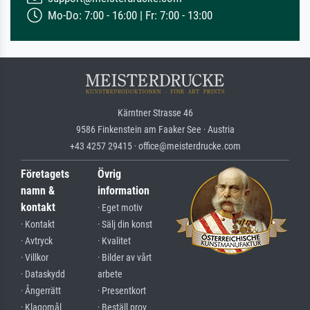
Mo-Do: 7:00 - 16:00 | Fr: 7:00 - 13:00
Kärntner Strasse 46
9586 Finkenstein am Faaker See · Austria
+43 4257 29415 · office@meisterdrucke.com
Företagets
Övrig
namn &
information
kontakt
· Eget motiv
· Kontakt
· Sälj din konst
· Avtryck
· Kvalitet
· Villkor
· Bilder av vårt
· Dataskydd
arbete
· Ångerrätt
· Presentkort
· Klagomål
· Beställ prov