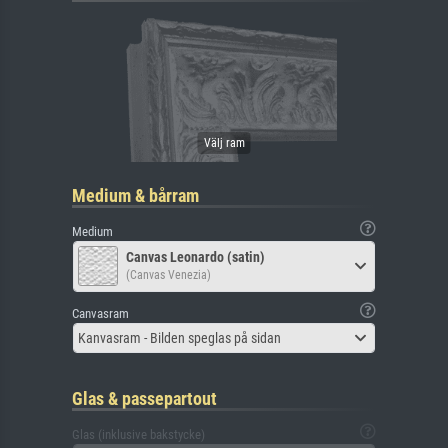
Medium & bårram
Medium
Canvas Leonardo (satin)
(Canvas Venezia)
Canvasram
Kanvasram - Bilden speglas på sidan
Glas & passepartout
Glas (inklusive bakstycke)