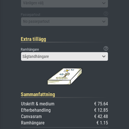
Vänligen välj
Passepartout
No passepartout
Extra tillägg
Ramhängare
Sågtandhängare
Sammanfattning
Utskrift & medium
€ 75.64
Efterbehandling
€ 12.85
Canvasram
€ 42.48
Ramhängare
€ 1.15