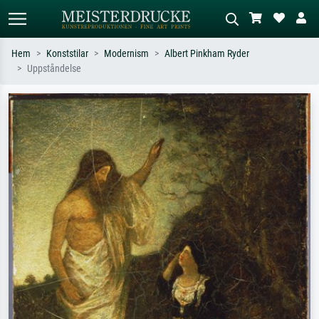
Hem
Konststilar
Modernism
Albert Pinkham Ryder
Uppståndelse
Standardsök
AI-bildsökning
Sök efter konstnär, titel eller stil –
Beskriv scenen – t.ex. grön äng,
t.ex. Monet, Stjärnenatt,
abstrakt med mycket rött, mörk
impressionism, Hokusai-våg, naken.
oljemålning, stående naken bredvid ett
träd.