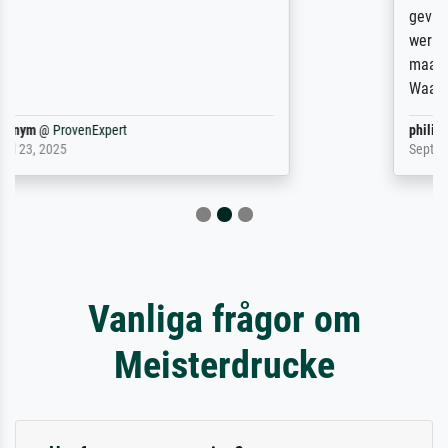
gevraagd wordt krijg je ook een aantal
werken van andere wat het onoverzichtelijk
maakt (bvb zoek Ros = ook Rops, Rose etc).
Waarom duidt u ...
philip
@
ProvenExpert
September 23, 2025
Vanliga frågor om
Meisterdrucke