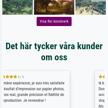
Visa fler konstverk
Det här tycker våra kunder
om oss
4.5 / 5
ik beoordeel Meisterdrucke zeer positief.
Door de 69505 beschikbare kunstenaars
scrollen is echter onbegonnen werk (na
stoppen begint het weer van voor af aan).
Als er naar een bepaalde kunstenaar