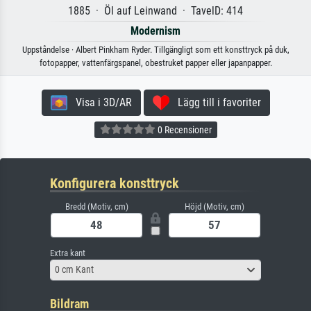
1885 · Öl auf Leinwand · TavelD: 414
Modernism
Uppståndelse · Albert Pinkham Ryder. Tillgängligt som ett konsttryck på duk,
fotopapper, vattenfärgspanel, obestruket papper eller japanpapper.
Visa i 3D/AR
Lägg till i favoriter
0 Recensioner
Konfigurera konsttryck
Bredd (Motiv, cm)
Höjd (Motiv, cm)
Extra kant
0 cm Kant
Bildram