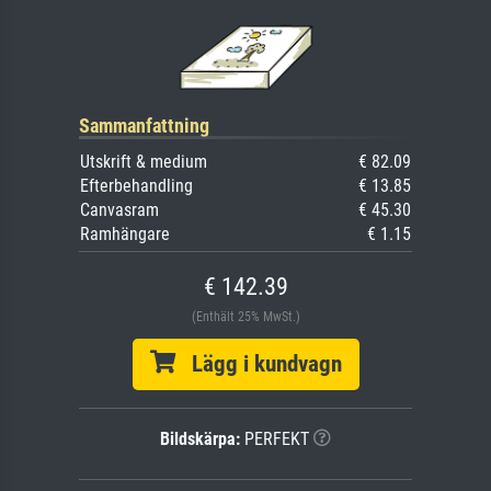
Sammanfattning
Utskrift & medium
€ 82.09
Efterbehandling
€ 13.85
Canvasram
€ 45.30
Ramhängare
€ 1.15
€ 142.39
(Enthält 25% MwSt.)
Lägg i kundvagn
Bildskärpa:
PERFEKT