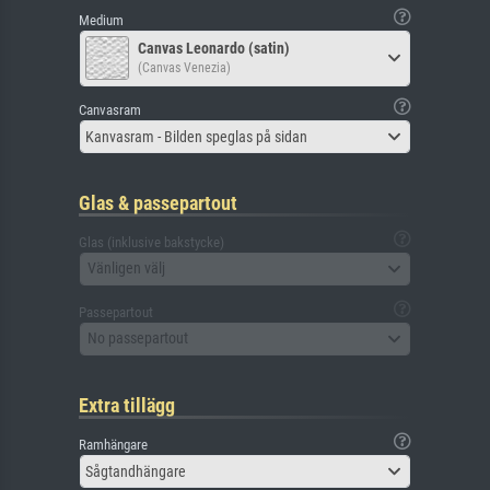
Medium
Canvas Leonardo (satin)
(Canvas Venezia)
Canvasram
Kanvasram - Bilden speglas på sidan
Glas & passepartout
Glas (inklusive bakstycke)
Vänligen välj
Passepartout
No passepartout
Extra tillägg
Ramhängare
Sågtandhängare