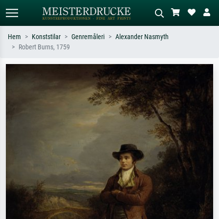
Hem
Konststilar
Genremåleri
Alexander Nasmyth
Robert Burns, 1759
Standardsök
AI-bildsökning
Sök efter konstnär, titel eller stil –
Beskriv scenen – t.ex. grön äng,
t.ex. Monet, Stjärnenatt,
abstrakt med mycket rött, mörk
impressionism, Hokusai-våg, naken.
oljemålning, stående naken bredvid ett
träd.