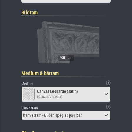
Bildram
Medium & bårram
Medium
Canvas Leonardo (satin)
(Canvas Venezia)
Canvasram
Kanvasram - Bilden speglas på sidan