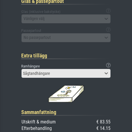
Glas & passepartout
Glas (inklusive bakstycke)
Vänligen välj
Passepartout
No passepartout
Extra tillägg
Ramhängare
Sågtandhängare
Sammanfattning
Utskrift & medium
€ 83.55
Efterbehandling
€ 14.15