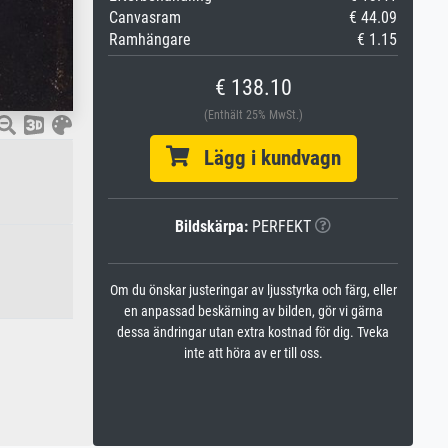
Canvasram
€ 44.09
Ramhängare
€ 1.15
€ 138.10
(Enthält 25% MwSt.)
Lägg i kundvagn
Bildskärpa:
PERFEKT
Om du önskar justeringar av ljusstyrka och färg, eller
en anpassad beskärning av bilden, gör vi gärna
dessa ändringar utan extra kostnad för dig. Tveka
inte att höra av er till oss.