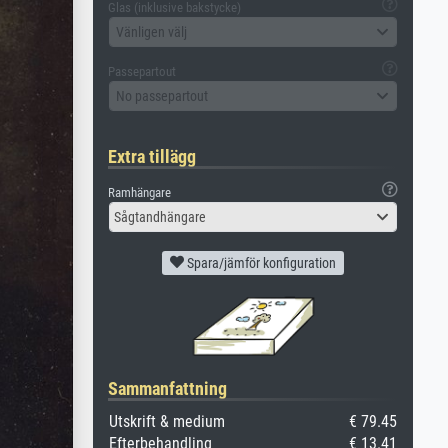
Glas (inklusive bakstycke)
Vänligen välj
Passepartout
No passepartout
Extra tillägg
Ramhängare
Sågtandhängare
Spara/jämför konfiguration
Sammanfattning
Utskrift & medium
€ 79.45
Efterbehandling
€ 13.41