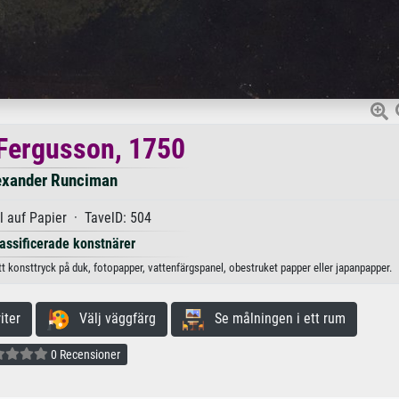
Fergusson, 1750
exander Runciman
 auf Papier · TavelD: 504
lassificerade konstnärer
t konsttryck på duk, fotopapper, vattenfärgspanel, obestruket papper eller japanpapper.
iter
Välj väggfärg
Se målningen i ett rum
0 Recensioner