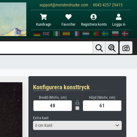
support@meisterdrucke.com · 0043 4257 29415
Kundvagn
Favoriter
Registrera konto
Logga in
Konfigurera konsttryck
Bredd (Motiv, cm)
Höjd (Motiv, cm)
Extra kant
0 cm Kant