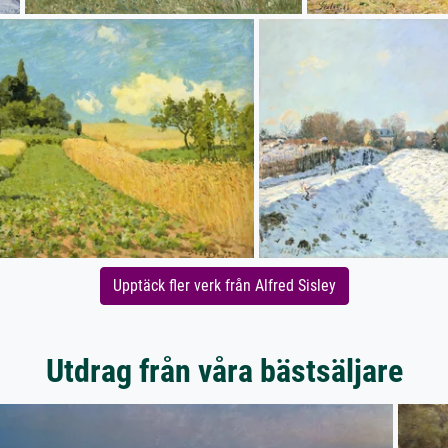
Upptäck fler verk från Alfred Sisley
Utdrag från våra bästsäljare