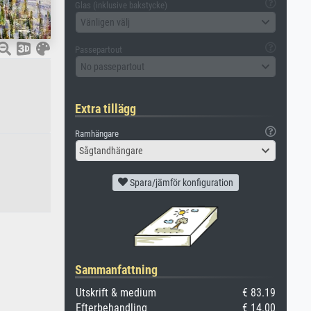
Glas (inklusive bakstycke)
Vänligen välj
Passepartout
No passepartout
Extra tillägg
Ramhängare
Sågtandhängare
Spara/jämför konfiguration
Sammanfattning
Utskrift & medium
€ 83.19
Efterbehandling
€ 14.00