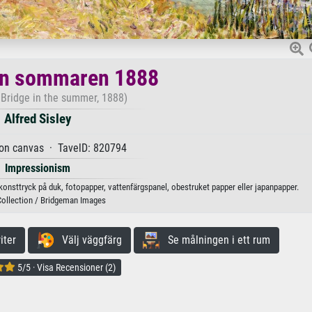
on sommaren 1888
Bridge in the summer, 1888)
Alfred Sisley
 on canvas · TavelD: 820794
Impressionism
konsttryck på duk, fotopapper, vattenfärgspanel, obestruket papper eller japanpapper.
Collection / Bridgeman Images
iter
Välj väggfärg
Se målningen i ett rum
5/5 · Visa Recensioner (2)