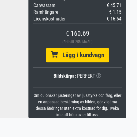
Canvasram
€ 45.71
Ramhängare
€ 1.15
Licenskostnader
€ 16.64
€ 160.69
(Enthält 25% MwSt.)
Lägg i kundvagn
Bildskärpa:
PERFEKT
Om du önskar justeringar av ljusstyrka och färg, eller
en anpassad beskärning av bilden, gör vi gärna
dessa ändringar utan extra kostnad för dig. Tveka
inte att höra av er till oss.