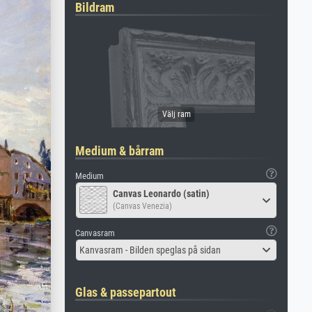
Bildram
Medium & bårram
Medium
Canvas Leonardo (satin)
(Canvas Venezia)
Canvasram
Kanvasram - Bilden speglas på sidan
Glas & passepartout