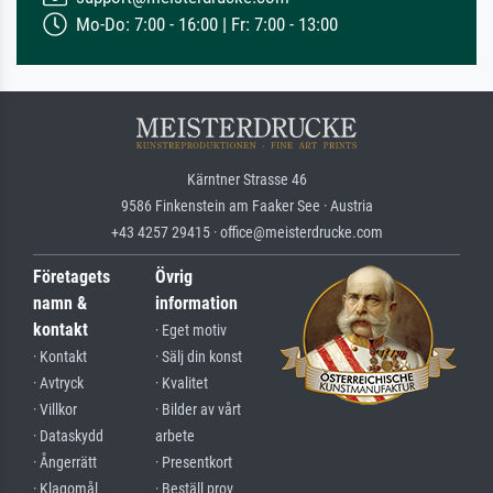
Mo-Do: 7:00 - 16:00 | Fr: 7:00 - 13:00
Kärntner Strasse 46
9586 Finkenstein am Faaker See · Austria
+43 4257 29415 · office@meisterdrucke.com
Företagets
Övrig
namn &
information
kontakt
· Eget motiv
· Kontakt
· Sälj din konst
· Avtryck
· Kvalitet
· Villkor
· Bilder av vårt
· Dataskydd
arbete
· Ångerrätt
· Presentkort
· Klagomål
· Beställ prov