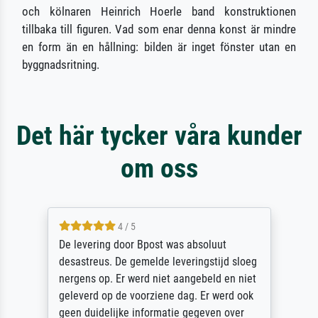
och kölnaren Heinrich Hoerle band konstruktionen
tillbaka till figuren. Vad som enar denna konst är mindre
en form än en hållning: bilden är inget fönster utan en
byggnadsritning.
Det här tycker våra kunder
om oss
5 / 5
Sehr gute Qualität des Leinwanddrucks und
des Rahmens! Unser Bild wurde sehr
sorgfältig und sicher verpackt, so dass es
unbeschadet bei uns ankam. Es wird nicht
unser letzter Meisterdruck sein. Vielen