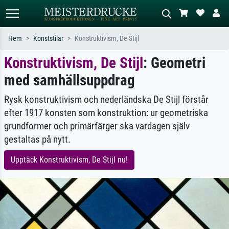
Hem
Konststilar
Konstruktivism, De Stijl
Konstruktivism, De Stijl
: Geometri
Standardsök
AI-bildsökning
med samhällsuppdrag
Sök efter konstnär, titel eller stil –
Beskriv scenen – t.ex. grön äng,
t.ex. Monet, Stjärnenatt,
abstrakt med mycket rött, mörk
impressionism, Hokusai-våg, naken.
oljemålning, stående naken bredvid ett
Rysk konstruktivism och nederländska De Stijl förstår
träd.
efter 1917 konsten som konstruktion: ur geometriska
grundformer och primärfärger ska vardagen själv
gestaltas på nytt.
Upptäck Konstruktivism, De Stijl nu!