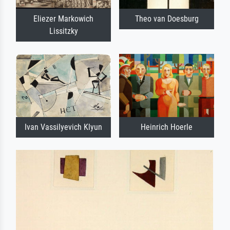
Eliezer Markowich
Theo van Doesburg
Lissitzky
Ivan Vassilyevich Klyun
Heinrich Hoerle