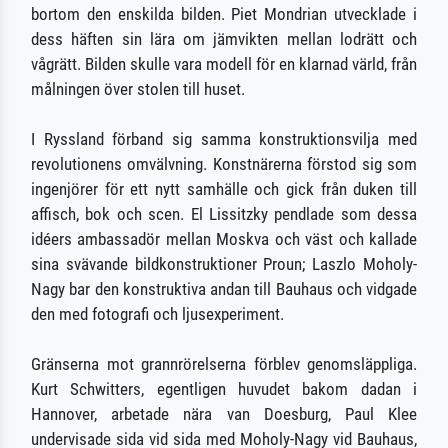
bortom den enskilda bilden. Piet Mondrian utvecklade i
dess häften sin lära om jämvikten mellan lodrätt och
vågrätt. Bilden skulle vara modell för en klarnad värld, från
målningen över stolen till huset.
I Ryssland förband sig samma konstruktionsvilja med
revolutionens omvälvning. Konstnärerna förstod sig som
ingenjörer för ett nytt samhälle och gick från duken till
affisch, bok och scen. El Lissitzky pendlade som dessa
idéers ambassadör mellan Moskva och väst och kallade
sina svävande bildkonstruktioner Proun; Laszlo Moholy-
Nagy bar den konstruktiva andan till Bauhaus och vidgade
den med fotografi och ljusexperiment.
Gränserna mot grannrörelserna förblev genomsläppliga.
Kurt Schwitters, egentligen huvudet bakom dadan i
Hannover, arbetade nära van Doesburg, Paul Klee
undervisade sida vid sida med Moholy-Nagy vid Bauhaus,