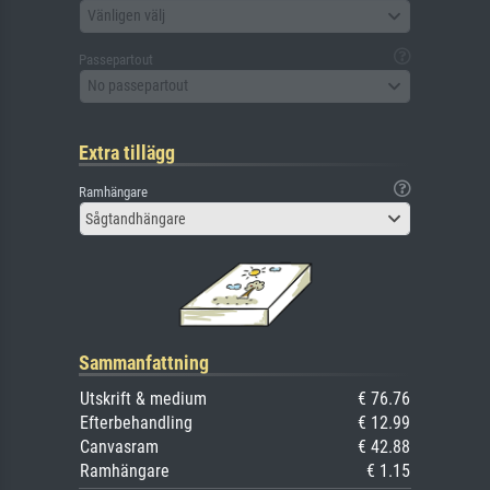
Vänligen välj
Passepartout
No passepartout
Extra tillägg
Ramhängare
Sågtandhängare
Sammanfattning
Utskrift & medium
€ 76.76
Efterbehandling
€ 12.99
Canvasram
€ 42.88
Ramhängare
€ 1.15