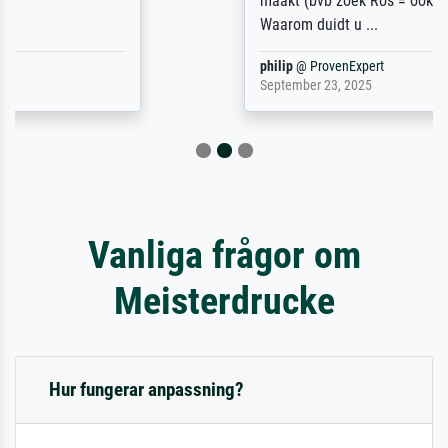
maakt (bvb zoek Ros = ook Rops, Rose etc).
Waarom duidt u ...
philip
@
ProvenExpert
September 23, 2025
Vanliga frågor om
Meisterdrucke
Hur fungerar anpassning?