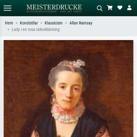
Hem
Konststilar
Klassicism
Allan Ramsay
Lady i en rosa sidenklänning
Standardsök
AI-bildsökning
Sök efter konstnär, titel eller stil –
Beskriv scenen – t.ex. grön äng,
t.ex. Monet, Stjärnenatt,
abstrakt med mycket rött, mörk
impressionism, Hokusai-våg, naken.
oljemålning, stående naken bredvid ett
träd.