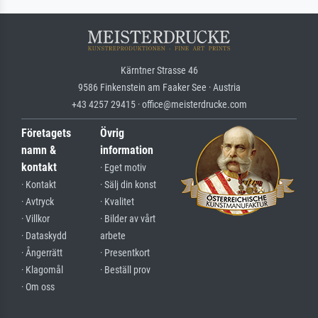
Kärntner Strasse 46
9586 Finkenstein am Faaker See · Austria
+43 4257 29415 · office@meisterdrucke.com
Företagets
Övrig
namn &
information
kontakt
· Eget motiv
· Kontakt
· Sälj din konst
· Avtryck
· Kvalitet
· Villkor
· Bilder av vårt
· Dataskydd
arbete
· Ångerrätt
· Presentkort
· Klagomål
· Beställ prov
· Om oss