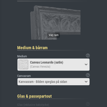
Medium & bårram
Medium
Canvas Leonardo (satin)
(Canvas Venezia)
Canvasram
Kanvasram - Bilden speglas på sidan
Glas & passepartout
Glas (inklusive bakstycke)