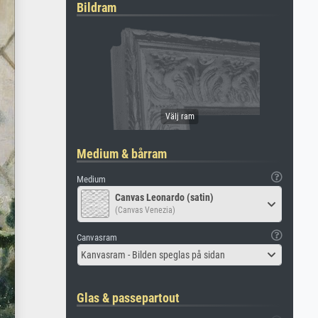
Bildram
Medium & bårram
Medium
Canvas Leonardo (satin)
(Canvas Venezia)
Canvasram
Kanvasram - Bilden speglas på sidan
Glas & passepartout