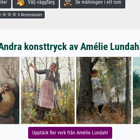
iter
Välj väggfärg
Se målningen i ett rum
0 Recensioner
Andra konsttryck av Amélie Lundah
Upptäck fler verk från Amélie Lundahl