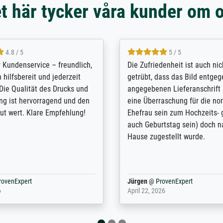
t här tycker våra kunder om 
5 / 5
4.8 / 5
innerungsbuch mit der
Hervorragende Qualität. Man 
eines Großvaters aus dem 1.
vieles anpassen lassen, wie z
enötigte ich ein
Randentfernung, Farbe, Hellig
lles Bild. Das habe ich bei
Kontrast und Weiteres. Sehr 
nden. Bei der Auswahl der
Kontaktperson per Mail. Das B
-Qualität wurde ich sehr gut
Kunstdruck) wurde sehr gut ve
 beraten. Der Versand mit
sehr starke Papprolle mit Pla
ppe war perfekt. Ich bin sehr
und innen mit Papierknüllern 
und empfehle Sie gerne
Zwischenräumen gefüllt. Einzig
en ...
ovenExpert
Anonym
@
ProvenExpert
 2026
August 12, 2025