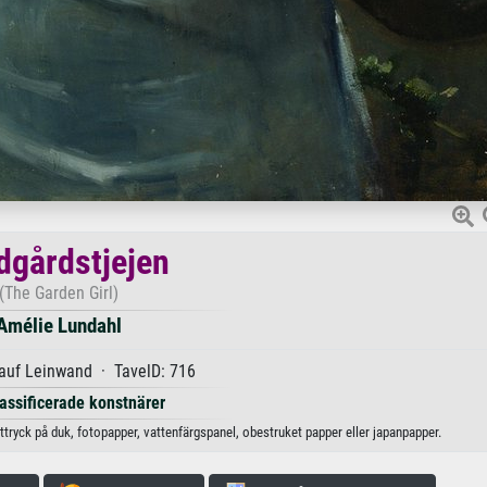
dgårdstjejen
(The Garden Girl)
Amélie Lundahl
auf Leinwand · TavelD: 716
lassificerade konstnärer
ttryck på duk, fotopapper, vattenfärgspanel, obestruket papper eller japanpapper.