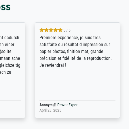
oss
4.8 / 5
kann sich
Qualité absolument irréprochable.
.B.:
Extraordinaire diversité des thèmes
keit,
abordés et personnalisation des
freundliche
demandes (recadrage, réajustement des
ild (ein
couleurs). Relation clientèle parfaite.
rpackt -
Transport, réception sans aucun
stikdeckeln
problème. Merci à toute l'équipe ! Hervé
in den
 der P...
Anonym
@
ProvenExpert
March 31, 2025