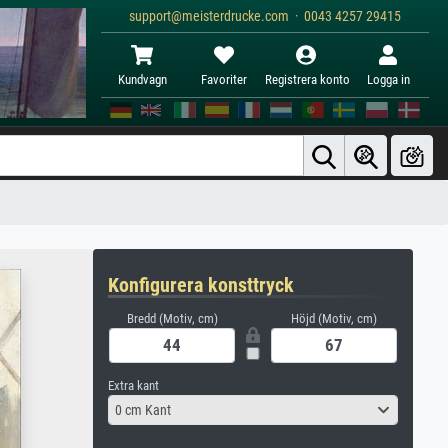
support@meisterdrucke.com · 0043 4257 29415
Kundvagn
Favoriter
Registrera konto
Logga in
Konfigurera konsttryck
Bredd (Motiv, cm)
Höjd (Motiv, cm)
Extra kant
0 cm Kant