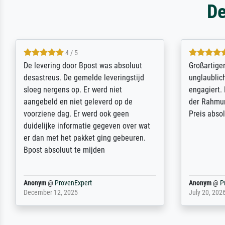
De
5 / 5
Sehr gute Qualität des Leinwanddrucks
Für ein Er
und des Rahmens! Unser Bild wurde
Feldpost m
sehr sorgfältig und sicher verpackt, so
Weltkrieg b
dass es unbeschadet bei uns ankam. Es
ausdrucksvo
wird nicht unser letzter Meisterdruck
Ihnen gefu
sein. Vielen Dank!
Fotopapier
am Telefon
stabiler Pa
zufrieden 
weiter. Viel
Reinhold,
@
ProvenExpert
Margot
@
Pr
April 22, 2026
February 20,