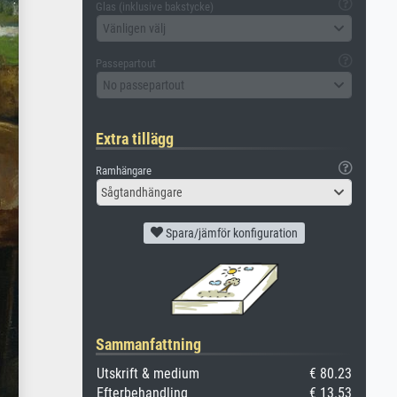
Glas (inklusive bakstycke)
Vänligen välj
Passepartout
No passepartout
Extra tillägg
Ramhängare
Sågtandhängare
Spara/jämför konfiguration
Sammanfattning
Utskrift & medium
€ 80.23
Efterbehandling
€ 13.53