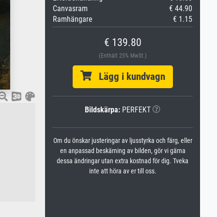
Canvasram
€ 44.90
Ramhängare
€ 1.15
€ 139.80
(Enthält 25% MwSt.)
Lägg i kundvagn
Bildskärpa:
PERFEKT
Om du önskar justeringar av ljusstyrka och färg, eller
en anpassad beskärning av bilden, gör vi gärna
dessa ändringar utan extra kostnad för dig. Tveka
inte att höra av er till oss.