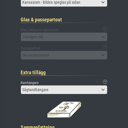
Kanvasram - Bilden speglas på sidan
Glas & passepartout
Glas (inklusive bakstycke)
Vänligen välj
Passepartout
No passepartout
Extra tillägg
Ramhängare
Sågtandhängare
Sammanfattning