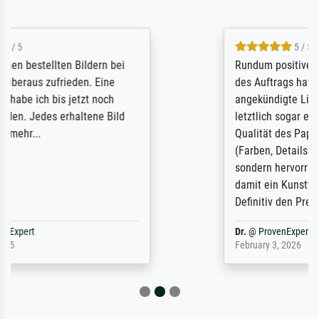
5 / 5
Rundum positive Erfahrung. Die Ausführung
des Auftrags hat eine Weile gedauert, die
angekündigte Lieferzeit wurde aber
letztlich sogar etwas unterschritten. Die
Qualität des Papiers und des Drucks
(Farben, Details usw.) ist nicht nur gut,
sondern hervorragend. Selbst ein Druck ist
damit ein Kunstwerk im eigenen Sinne.
Definitiv den Pre...
Dr.
@
ProvenExpert
February 3, 2026