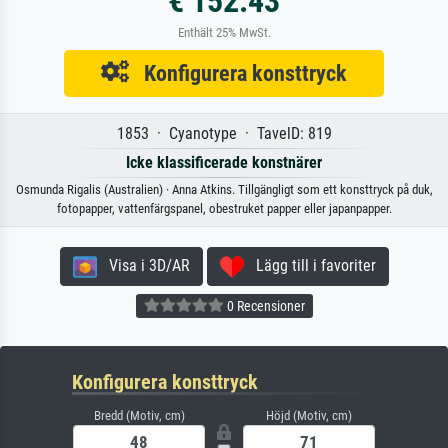
€ 152.43
Enthält 25% MwSt.
Konfigurera konsttryck
1853 · Cyanotype · TavelD: 819
Icke klassificerade konstnärer
Osmunda Rigalis (Australien) · Anna Atkins. Tillgängligt som ett konsttryck på duk,
fotopapper, vattenfärgspanel, obestruket papper eller japanpapper.
Visa i 3D/AR
Lägg till i favoriter
0 Recensioner
Konfigurera konsttryck
Bredd (Motiv, cm)
Höjd (Motiv, cm)