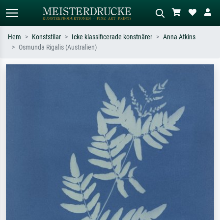
Hem
Konststilar
Icke klassificerade konstnärer
Anna Atkins
Osmunda Rigalis (Australien)
Standardsök
AI-bildsökning
Sök efter konstnär, titel eller stil –
Beskriv scenen – t.ex. grön äng,
t.ex. Monet, Stjärnenatt,
abstrakt med mycket rött, mörk
impressionism, Hokusai-våg, naken.
oljemålning, stående naken bredvid ett
träd.