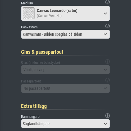
Medium
Canvas Leonardo (satin)
(Canvas Venezia)
Canvasram
Kanvasram - Bilden speglas på sidan
Glas & passepartout
Glas (inklusive bakstycke)
Vänligen välj
Passepartout
No passepartout
Extra tillägg
Ramhängare
Sågtandhängare