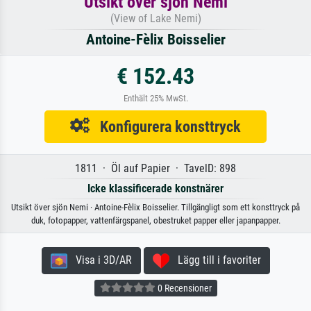
Utsikt över sjön Nemi
(View of Lake Nemi)
Antoine-Fèlix Boisselier
€ 152.43
Enthält 25% MwSt.
Konfigurera konsttryck
1811 · Öl auf Papier · TavelD: 898
Icke klassificerade konstnärer
Utsikt över sjön Nemi · Antoine-Fèlix Boisselier. Tillgängligt som ett konsttryck på
duk, fotopapper, vattenfärgspanel, obestruket papper eller japanpapper.
Visa i 3D/AR
Lägg till i favoriter
0 Recensioner