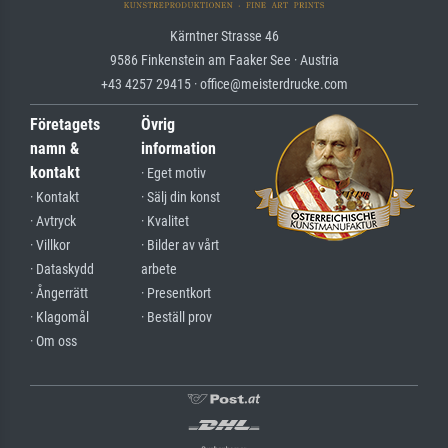
Kärntner Strasse 46
9586 Finkenstein am Faaker See · Austria
+43 4257 29415 · office@meisterdrucke.com
Företagets
Övrig
namn &
information
kontakt
· Eget motiv
· Kontakt
· Sälj din konst
· Avtryck
· Kvalitet
· Villkor
· Bilder av vårt
· Dataskydd
arbete
· Ångerrätt
· Presentkort
· Klagomål
· Beställ prov
· Om oss