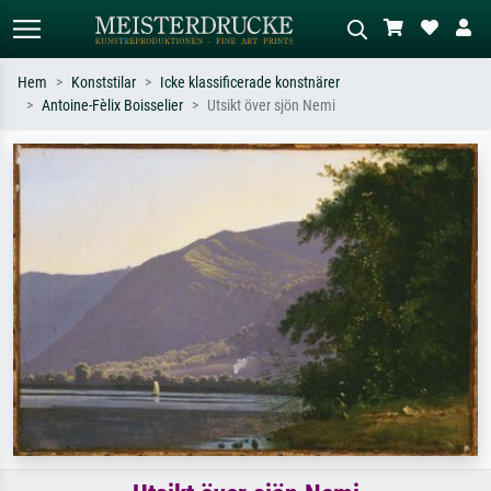
Hem
Konststilar
Icke klassificerade konstnärer
Antoine-Fèlix Boisselier
Utsikt över sjön Nemi
Standardsök
AI-bildsökning
Sök efter konstnär, titel eller stil –
Beskriv scenen – t.ex. grön äng,
t.ex. Monet, Stjärnenatt,
abstrakt med mycket rött, mörk
impressionism, Hokusai-våg, naken.
oljemålning, stående naken bredvid ett
träd.