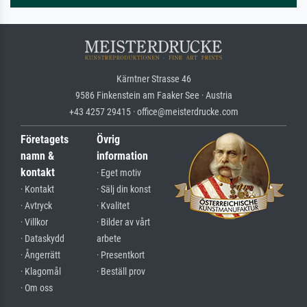
Kärntner Strasse 46
9586 Finkenstein am Faaker See · Austria
+43 4257 29415 · office@meisterdrucke.com
Företagets
Övrig
namn &
information
kontakt
· Eget motiv
· Kontakt
· Sälj din konst
· Avtryck
· Kvalitet
· Villkor
· Bilder av vårt
· Dataskydd
arbete
· Ångerrätt
· Presentkort
· Klagomål
· Beställ prov
· Om oss