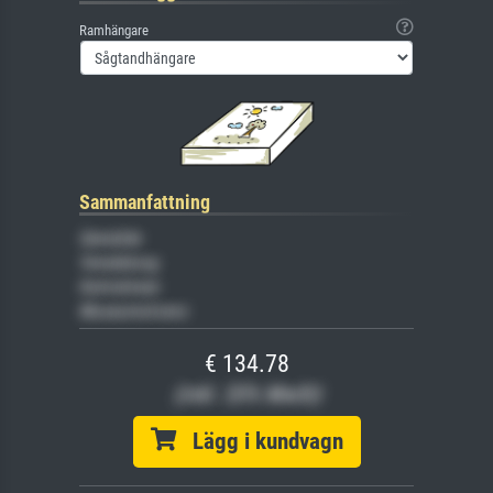
Ramhängare
Sammanfattning
Gemälde
Veredelung
Keilrahmen
Museumslizenz
€ 134.78
(inkl. 20% MwSt)
Lägg i kundvagn