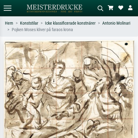
Hem
Konststilar
Icke klassificerade konstnärer
Antonio Molinari
Pojken Moses kliver på faraos krona
Standardsök
AI-bildsökning
Sök efter konstnär, titel eller stil –
Beskriv scenen – t.ex. grön äng,
t.ex. Monet, Stjärnenatt,
abstrakt med mycket rött, mörk
impressionism, Hokusai-våg, naken.
oljemålning, stående naken bredvid ett
träd.