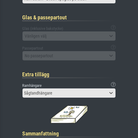
Glas & passepartout
Glas (inklusive bakstycke)
Vänligen välj
Passepartout
No passepartout
Extra tillägg
Ramhängare
Sågtandhängare
Sammanfattning