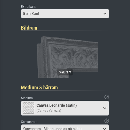
Extra kant
0 cm Kant
Bildram
Medium & bårram
Medium
Canvas Leonardo (satin)
(Canvas Venezia)
Canvasram
Kanvasram - Bilden speglas på sidan