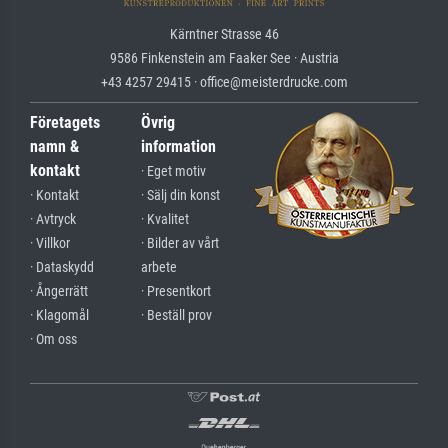
Kärntner Strasse 46
9586 Finkenstein am Faaker See · Austria
+43 4257 29415 · office@meisterdrucke.com
Företagets
Övrig
namn &
information
kontakt
· Eget motiv
· Kontakt
· Sälj din konst
· Avtryck
· Kvalitet
· Villkor
· Bilder av vårt
· Dataskydd
arbete
· Ångerrätt
· Presentkort
· Klagomål
· Beställ prov
· Om oss