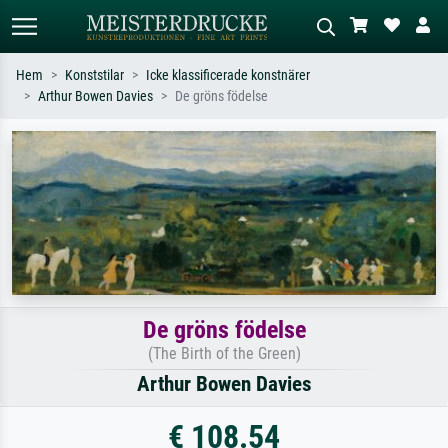
Hem
Konststilar
Icke klassificerade konstnärer
Arthur Bowen Davies
De gröns födelse
Standardsök
AI-bildsökning
Sök efter konstnär, titel eller stil –
Beskriv scenen – t.ex. grön äng,
t.ex. Monet, Stjärnenatt,
abstrakt med mycket rött, mörk
impressionism, Hokusai-våg, naken.
oljemålning, stående naken bredvid ett
träd.
De gröns födelse
(The Birth of the Green)
Arthur Bowen Davies
€ 108.54