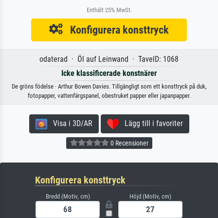
Enthält 25% MwSt.
Konfigurera konsttryck
odaterad · Öl auf Leinwand · TavelD: 1068
Icke klassificerade konstnärer
De gröns födelse · Arthur Bowen Davies. Tillgängligt som ett konsttryck på duk,
fotopapper, vattenfärgspanel, obestruket papper eller japanpapper.
Visa i 3D/AR
Lägg till i favoriter
0 Recensioner
Konfigurera konsttryck
Bredd (Motiv, cm)
Höjd (Motiv, cm)