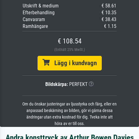
Utskrift & medium
€ 58.61
Efterbehandling
€ 10.35
Canvasram
€ 38.43
Ramhängare
€ 1.15
€ 108.54
(Enthält 25% MwSt.)
Lägg i kundvagn
Bildskärpa:
PERFEKT
Om du önskar justeringar av ljusstyrka och färg, eller en
anpassad beskärning av bilden, gör vi gärna dessa
ändringar utan extra kostnad för dig. Tveka inte att
höra av er till oss.
Andra konsttryck av Arthur Bowen Davies