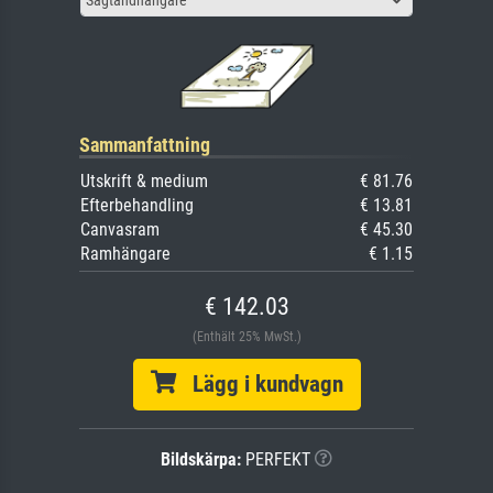
Sammanfattning
Utskrift & medium
€ 81.76
Efterbehandling
€ 13.81
Canvasram
€ 45.30
Ramhängare
€ 1.15
€ 142.03
(Enthält 25% MwSt.)
Lägg i kundvagn
Bildskärpa:
PERFEKT