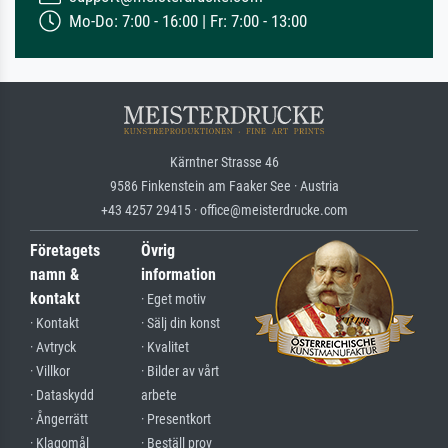
Mo-Do: 7:00 - 16:00 | Fr: 7:00 - 13:00
Kärntner Strasse 46
9586 Finkenstein am Faaker See · Austria
+43 4257 29415 · office@meisterdrucke.com
Företagets
Övrig
namn &
information
kontakt
· Eget motiv
· Kontakt
· Sälj din konst
· Avtryck
· Kvalitet
· Villkor
· Bilder av vårt
· Dataskydd
arbete
· Ångerrätt
· Presentkort
· Klagomål
· Beställ prov