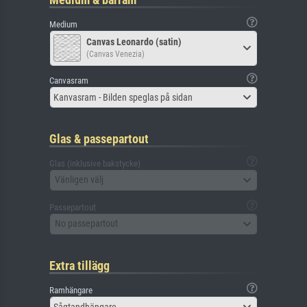
Medium
Canvas Leonardo (satin)
(Canvas Venezia)
Canvasram
Kanvasram - Bilden speglas på sidan
Glas & passepartout
Glas (inklusive bakstycke)
Vänligen välj
Passepartout
No passepartout
Extra tillägg
Ramhängare
Sågtandhängare