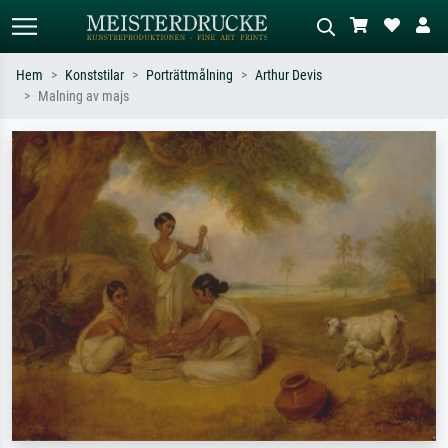
Hem
Konststilar
Porträttmålning
Arthur Devis
Malning av majs
Standardsök
AI-bildsökning
Sök efter konstnär, titel eller stil –
Beskriv scenen – t.ex. grön äng,
t.ex. Monet, Stjärnenatt,
abstrakt med mycket rött, mörk
impressionism, Hokusai-våg, naken.
oljemålning, stående naken bredvid ett
träd.