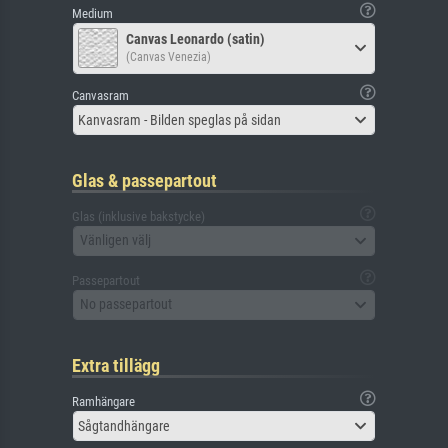
Medium
Canvas Leonardo (satin)
(Canvas Venezia)
Canvasram
Kanvasram - Bilden speglas på sidan
Glas & passepartout
Glas (inklusive bakstycke)
Vänligen välj
Passepartout
No passepartout
Extra tillägg
Ramhängare
Sågtandhängare