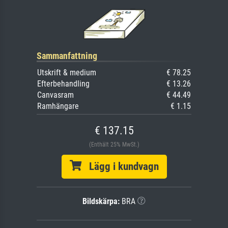
Sammanfattning
Utskrift & medium
€ 78.25
Efterbehandling
€ 13.26
Canvasram
€ 44.49
Ramhängare
€ 1.15
€ 137.15
(Enthält 25% MwSt.)
Lägg i kundvagn
Bildskärpa:
BRA