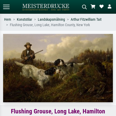
Hem
Konststilar
Landskapsmålning
Arthur Fitzwilliam Tait
Flushing Grouse, Long Lake, Hamilton County, New York
Standardsök
AI-bildsökning
Sök efter konstnär, titel eller stil –
Beskriv scenen – t.ex. grön äng,
t.ex. Monet, Stjärnenatt,
abstrakt med mycket rött, mörk
impressionism, Hokusai-våg, naken.
oljemålning, stående naken bredvid ett
träd.
Flushing Grouse, Long Lake, Hamilton