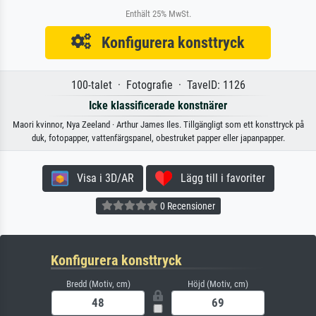
Enthält 25% MwSt.
Konfigurera konsttryck
100-talet · Fotografie · TavelD: 1126
Icke klassificerade konstnärer
Maori kvinnor, Nya Zeeland · Arthur James Iles. Tillgängligt som ett konsttryck på
duk, fotopapper, vattenfärgspanel, obestruket papper eller japanpapper.
Visa i 3D/AR
Lägg till i favoriter
0 Recensioner
Konfigurera konsttryck
Bredd (Motiv, cm)
Höjd (Motiv, cm)