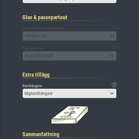
Glas & passepartout
Glas (inklusive bakstycke)
Vänligen välj
Passepartout
No passepartout
Extra tillägg
Ramhängare
Sågtandhängare
Sammanfattning