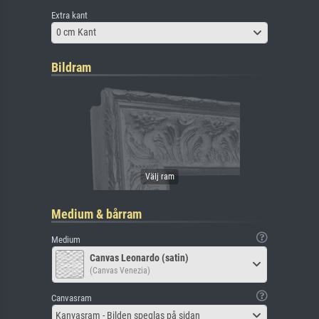
Extra kant
0 cm Kant
Bildram
Medium & bårram
Medium
Canvas Leonardo (satin)
(Canvas Venezia)
Canvasram
Kanvasram - Bilden speglas på sidan