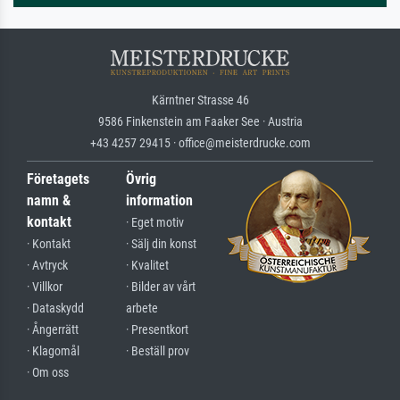
Kärntner Strasse 46
9586 Finkenstein am Faaker See · Austria
+43 4257 29415 · office@meisterdrucke.com
Företagets
Övrig
namn &
information
kontakt
· Eget motiv
· Kontakt
· Sälj din konst
· Avtryck
· Kvalitet
· Villkor
· Bilder av vårt
· Dataskydd
arbete
· Ångerrätt
· Presentkort
· Klagomål
· Beställ prov
· Om oss