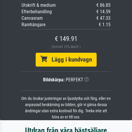
Utskrift & medium
€ 86.85
Efterbehandling
€ 14.59
Canvasram
€ 47.33
Ramhängare
€ 1.15
€ 149.91
(Enthält 25% MwSt.)
Lägg i kundvagn
Bildskärpa:
PERFEKT
Om du önskar justeringar av ljusstyrka och färg, eller en
anpassad beskärning av bilden, gör vi gärna dessa
ändringar utan extra kostnad för dig. Tveka inte att
höra av er till oss.
Utdrag från våra bästsäljare