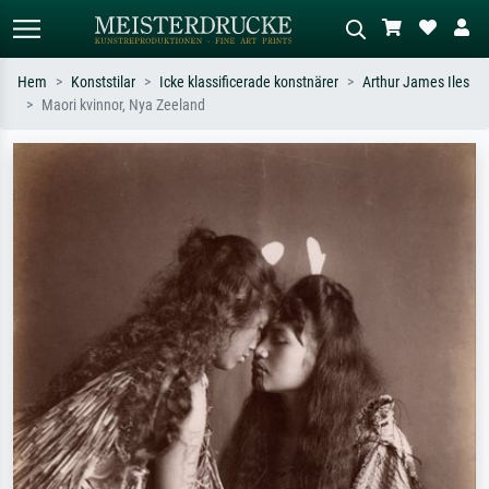
Hem
Konststilar
Icke klassificerade konstnärer
Arthur James Iles
Maori kvinnor, Nya Zeeland
Standardsök
AI-bildsökning
Sök efter konstnär, titel eller stil –
Beskriv scenen – t.ex. grön äng,
t.ex. Monet, Stjärnenatt,
abstrakt med mycket rött, mörk
impressionism, Hokusai-våg, naken.
oljemålning, stående naken bredvid ett
träd.