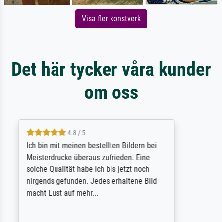
Visa fler konstverk
Det här tycker våra kunder
om oss
5 / 5
Rundum positive Erfahrung. Die Ausführung
des Auftrags hat eine Weile gedauert, die
angekündigte Lieferzeit wurde aber
letztlich sogar etwas unterschritten. Die
Qualität des Papiers und des Drucks
(Farben, Details usw.) ist nicht nur gut,
sondern hervorragend. Selbst ein Druck ist