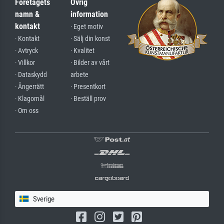
Företagets
Övrig
namn &
information
kontakt
· Eget motiv
· Kontakt
· Sälj din konst
· Avtryck
· Kvalitet
· Villkor
· Bilder av vårt
· Dataskydd
arbete
· Ångerrätt
· Presentkort
· Klagomål
· Beställ prov
· Om oss
Sverige