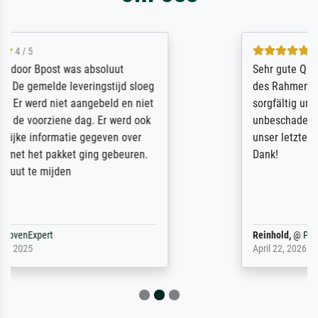
5 / 5
Sehr gute Qualität des Leinwanddrucks und
des Rahmens! Unser Bild wurde sehr
sorgfältig und sicher verpackt, so dass es
unbeschadet bei uns ankam. Es wird nicht
unser letzter Meisterdruck sein. Vielen
Dank!
Reinhold,
@
ProvenExpert
April 22, 2026