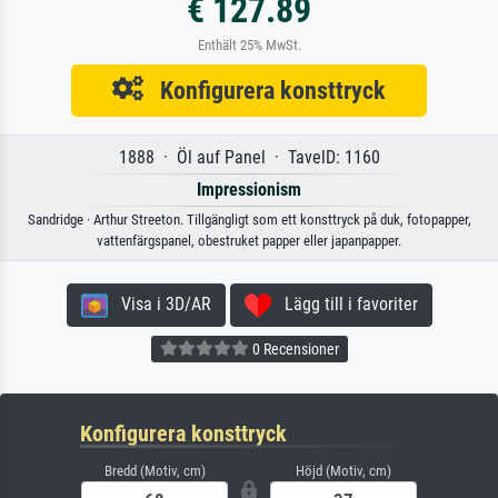
€ 127.89
Enthält 25% MwSt.
Konfigurera konsttryck
1888 · Öl auf Panel · TavelD: 1160
Impressionism
Sandridge · Arthur Streeton. Tillgängligt som ett konsttryck på duk, fotopapper,
vattenfärgspanel, obestruket papper eller japanpapper.
Visa i 3D/AR
Lägg till i favoriter
0 Recensioner
Konfigurera konsttryck
Bredd (Motiv, cm)
Höjd (Motiv, cm)