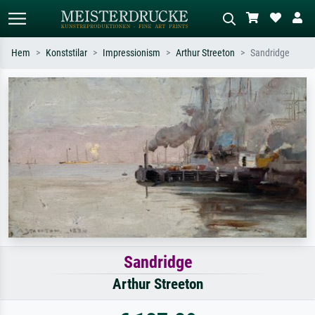
Hem
Konststilar
Impressionism
Arthur Streeton
Sandridge
Standardsök
AI-bildsökning
Sök efter konstnär, titel eller stil –
Beskriv scenen – t.ex. grön äng,
t.ex. Monet, Stjärnenatt,
abstrakt med mycket rött, mörk
impressionism, Hokusai-våg, naken.
oljemålning, stående naken bredvid ett
träd.
Sandridge
Arthur Streeton