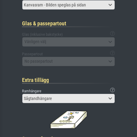
Kanvasram - Bilden speglas på sidan
Glas & passepartout
Glas (inklusive bakstycke)
Vänligen välj
Passepartout
No passepartout
Extra tillägg
Ramhängare
Sågtandhängare