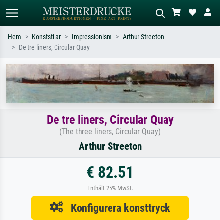
Hem
Konststilar
Impressionism
Arthur Streeton
De tre liners, Circular Quay
Standardsök
AI-bildsökning
Sök efter konstnär, titel eller stil –
Beskriv scenen – t.ex. grön äng,
t.ex. Monet, Stjärnenatt,
abstrakt med mycket rött, mörk
impressionism, Hokusai-våg, naken.
oljemålning, stående naken bredvid ett
träd.
De tre liners, Circular Quay
(The three liners, Circular Quay)
Arthur Streeton
€ 82.51
Enthält 25% MwSt.
Konfigurera konsttryck