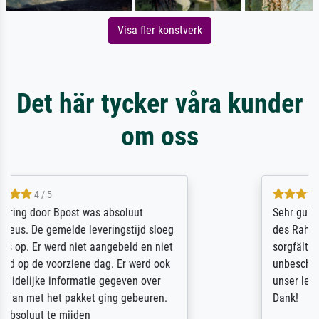
Visa fler konstverk
Det här tycker våra kunder
om oss
5 / 5
Sehr gute Qualität des Leinwanddrucks und
des Rahmens! Unser Bild wurde sehr
sorgfältig und sicher verpackt, so dass es
unbeschadet bei uns ankam. Es wird nicht
unser letzter Meisterdruck sein. Vielen
Dank!