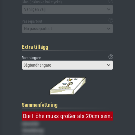
Glas (inklusive bakstycke)
Vänligen välj
Passepartout
No passepartout
Extra tillägg
Ramhängare
Sågtandhängare
Sammanfattning
Die Höhe muss größer als 20cm sein.
Gemälde
Veredelung