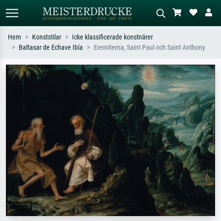
Hem
Konststilar
Icke klassificerade konstnärer
Baltasar de Echave Ibía
Eremiterna, Saint Paul och Saint Anthony
Standardsök
AI-bildsökning
Sök efter konstnär, titel eller stil –
Beskriv scenen – t.ex. grön äng,
t.ex. Monet, Stjärnenatt,
abstrakt med mycket rött, mörk
impressionism, Hokusai-våg, naken.
oljemålning, stående naken bredvid ett
träd.