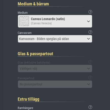
Medium & bårram
Medium
Canvas Leonardo (satin)
(Canvas Venezia)
Canvasram
Kanvasram - Bilden speglas på sidan
Glas & passepartout
Glas (inklusive bakstycke)
Vänligen välj
Passepartout
No passepartout
Extra tillägg
Ramhängare