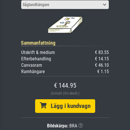
Sågtandhängare
Sammanfattning
Utskrift & medium
€ 83.55
Efterbehandling
€ 14.15
Canvasram
€ 46.10
Ramhängare
€ 1.15
€ 144.95
(Enthält 25% MwSt.)
Lägg i kundvagn
Bildskärpa:
BRA