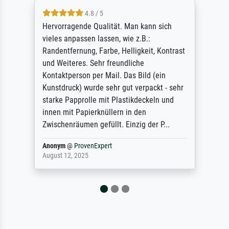
4.8 / 5
So, I ordered a large print of The
Annunciation by Fra Angelico from a very
large and popular American "art/poster"
site advertising giclee print quality. The
quality for a large print was atrocious. They
refunded me when I sent pictures of the
blurry print vs. a Wikipedia commons
representation. They stated they couldn't
do ...
Anonym
@
ProvenExpert
December 4, 2025