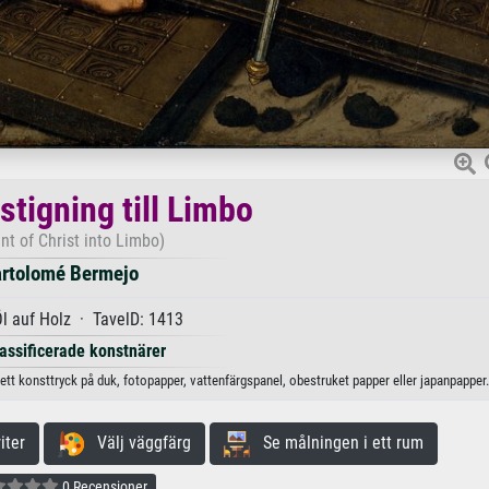
stigning till Limbo
nt of Christ into Limbo)
rtolomé Bermejo
l auf Holz · TavelD: 1413
lassificerade konstnärer
 ett konsttryck på duk, fotopapper, vattenfärgspanel, obestruket papper eller japanpapper.
iter
Välj väggfärg
Se målningen i ett rum
0 Recensioner