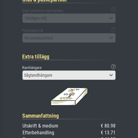
Glas (inklusive bakstycke)
Vänligen välj
Passepartout
No passepartout
Extra tillägg
Ramhängare
Sågtandhängare
Sammanfattning
Utskrift & medium
€ 80.98
Efterbehandling
€ 13.71