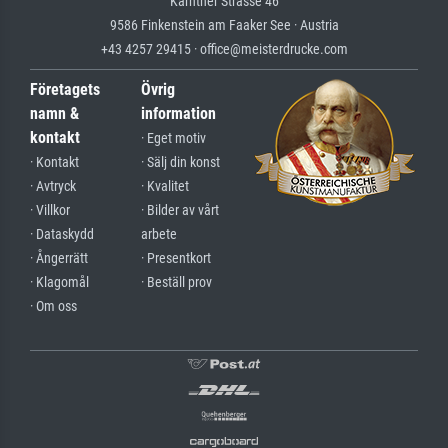
Kärntner Strasse 46
9586 Finkenstein am Faaker See · Austria
+43 4257 29415 · office@meisterdrucke.com
Företagets
Övrig
namn &
information
kontakt
· Eget motiv
· Kontakt
· Sälj din konst
· Avtryck
· Kvalitet
· Villkor
· Bilder av vårt
· Dataskydd
arbete
· Ångerrätt
· Presentkort
· Klagomål
· Beställ prov
· Om oss