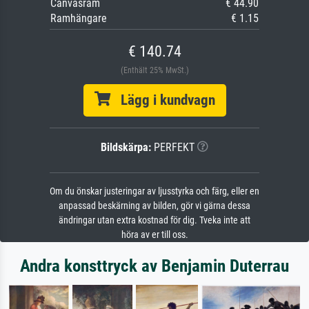
Canvasram
€ 44.90
Ramhängare
€ 1.15
€ 140.74
(Enthält 25% MwSt.)
Lägg i kundvagn
Bildskärpa:
PERFEKT
Om du önskar justeringar av ljusstyrka och färg, eller en
anpassad beskärning av bilden, gör vi gärna dessa
ändringar utan extra kostnad för dig. Tveka inte att
höra av er till oss.
Andra konsttryck av Benjamin Duterrau