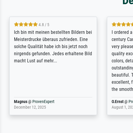
De
5 / 5
Rundum positive Erfahrung. Die
The team a
Ausführung des Auftrags hat eine Weile
meet its c
gedauert, die angekündigte Lieferzeit
expert adv
wurde aber letztlich sogar etwas
results for
unterschritten. Die Qualität des Papiers
client. Th
und des Drucks (Farben, Details usw.) ist
repertoire 
nicht nur gut, sondern hervorragend.
will provid
Selbst ein Druck ist damit ein Kunstwerk
regards to 
im eigenen Sinne. Definitiv den Pre...
repertoire
Dr.
@
ProvenExpert
Anonym
@
P
February 3, 2026
April 22, 202