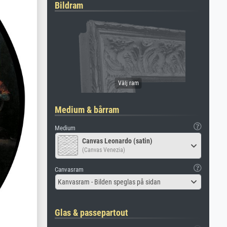
Bildram
Medium & bårram
Medium
Canvas Leonardo (satin)
(Canvas Venezia)
Canvasram
Kanvasram - Bilden speglas på sidan
Glas & passepartout