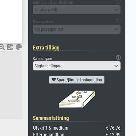
Glas (inklusive bakstycke)
Vänligen välj
Passepartout
No passepartout
Extra tillägg
Ramhängare
Sågtandhängare
Spara/jämför konfiguration
Sammanfattning
Utskrift & medium
€ 76.76
Efterbehandling
€ 12.99