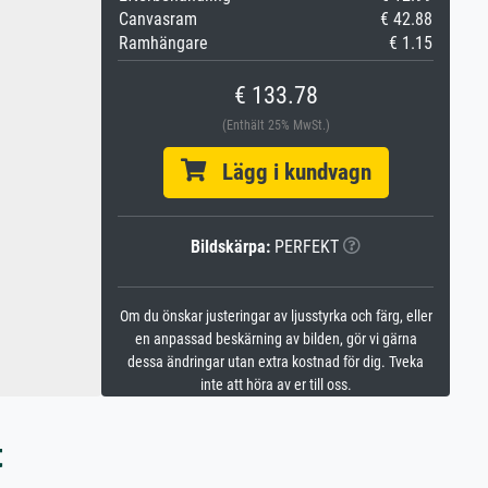
Canvasram
€ 42.88
Ramhängare
€ 1.15
€ 133.78
(Enthält 25% MwSt.)
Lägg i kundvagn
Bildskärpa:
PERFEKT
Om du önskar justeringar av ljusstyrka och färg, eller
en anpassad beskärning av bilden, gör vi gärna
dessa ändringar utan extra kostnad för dig. Tveka
inte att höra av er till oss.
t