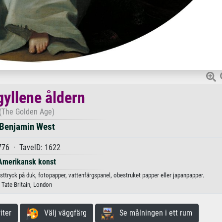
gyllene åldern
(The Golden Age)
Benjamin West
776 · TavelD: 1622
Amerikansk konst
sttryck på duk, fotopapper, vattenfärgspanel, obestruket papper eller japanpapper.
Tate Britain, London
iter
Välj väggfärg
Se målningen i ett rum