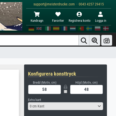
support@meisterdrucke.com · 0043 4257 29415
Kundvagn
Favoriter
Registrera konto
Logga in
Konfigurera konsttryck
Bredd (Motiv, cm)
Höjd (Motiv, cm)
Extra kant
0 cm Kant