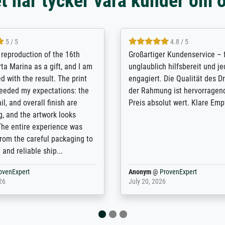
t här tycker våra kunder om 
5 / 5
5 / 5
t Meisterdrucke strives to
Outstanding quality and cus
lients demands, and provides
support. - the quality of the pr
ice on how to obtain the best
excellent and difficult to dist
 the prints requested by the
from the real thing; it will be
e company has a vast
for high-quality art prints fro
of prints to choose from, and
the quality of the framing is e
e excellent service also with
the customisation options for
prints which are not in that
are broad - the customer sup
. Highly recommended!
colleagues are truly super...
rovenExpert
Anonym
@
ProvenExpert
6
January 12, 2026