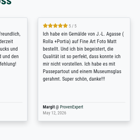
oss
4.8 / 5
tomer
Qualité absolument irréprochable.
inting is
Extraordinaire diversité des thèmes
inguish
abordés et personnalisation des
 my go-to
demandes (recadrage, réajustement des
m now on -
couleurs). Relation clientèle parfaite.
xcellent -
Transport, réception sans aucun
 the work
problème. Merci à toute l'équipe ! Hervé
port
Anonym
@
ProvenExpert
March 31, 2025