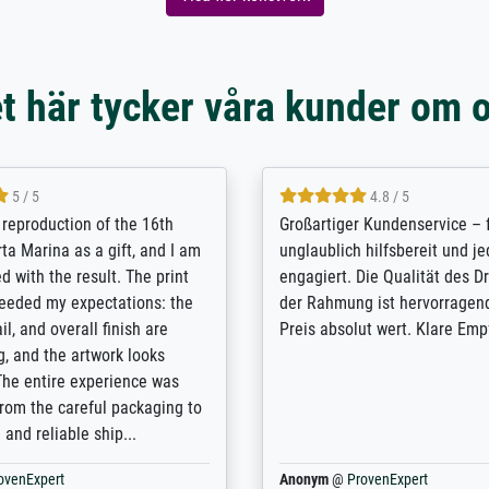
t här tycker våra kunder om 
5 / 5
5 / 5
t Meisterdrucke strives to
Outstanding quality and cus
lients demands, and provides
support. - the quality of the pr
ice on how to obtain the best
excellent and difficult to dist
 the prints requested by the
from the real thing; it will be
e company has a vast
for high-quality art prints fro
of prints to choose from, and
the quality of the framing is e
e excellent service also with
the customisation options for
prints which are not in that
are broad - the customer sup
. Highly recommended!
colleagues are truly super...
rovenExpert
Anonym
@
ProvenExpert