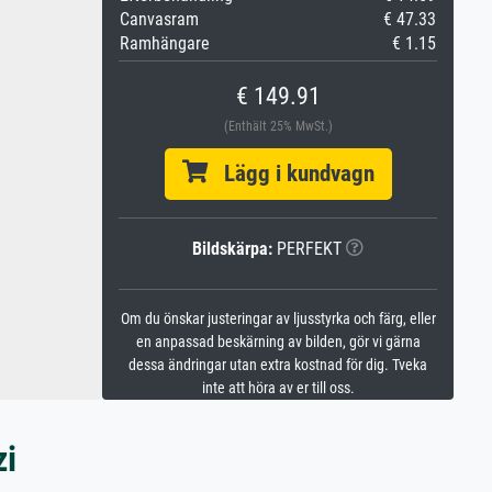
Canvasram
€ 47.33
Ramhängare
€ 1.15
€ 149.91
(Enthält 25% MwSt.)
Lägg i kundvagn
Bildskärpa:
PERFEKT
Om du önskar justeringar av ljusstyrka och färg, eller
en anpassad beskärning av bilden, gör vi gärna
dessa ändringar utan extra kostnad för dig. Tveka
inte att höra av er till oss.
zi