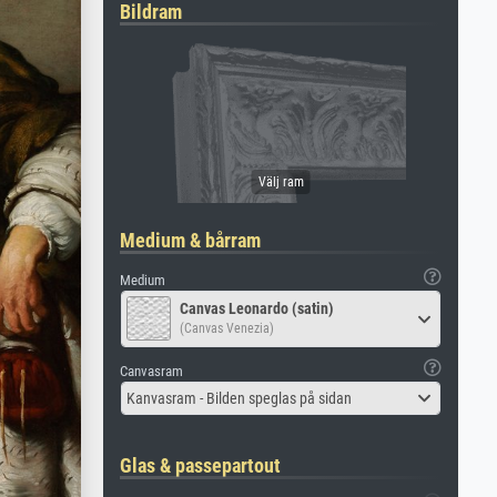
Bildram
Medium & bårram
Medium
Canvas Leonardo (satin)
(Canvas Venezia)
Canvasram
Kanvasram - Bilden speglas på sidan
Glas & passepartout