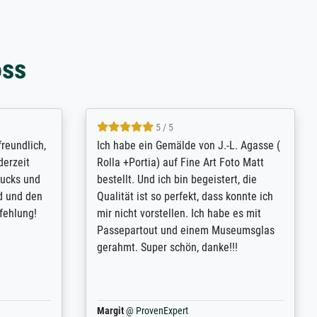
oss
4.8 / 5
tomer
Qualité absolument irréprochable.
inting is
Extraordinaire diversité des thèmes
inguish
abordés et personnalisation des
 my go-to
demandes (recadrage, réajustement des
m now on -
couleurs). Relation clientèle parfaite.
xcellent -
Transport, réception sans aucun
 the work
problème. Merci à toute l'équipe ! Hervé
port
Anonym
@
ProvenExpert