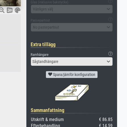
Glas (inklusive bakstycke)
Vänligen välj
Passepartout
No passepartout
Extra tillägg
Ramhängare
Sågtandhängare
Spara/jämför konfiguration
Sammanfattning
Utskrift & medium
€ 86.85
Efterbehandling
€ 14.59