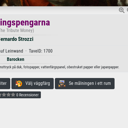
ningspengarna
The Tribute Money)
ernardo Strozzi
auf Leinwand · TavelD: 1700
Barocken
nsttryck på duk, fotopapper, vattenfärgspanel, obestruket papper eller japanpapper.
iter
Välj väggfärg
Se målningen i ett rum
0 Recensioner