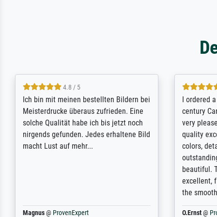
De
5 / 5
Rundum positive Erfahrung. Die
The team a
Ausführung des Auftrags hat eine Weile
meet its c
gedauert, die angekündigte Lieferzeit
expert adv
wurde aber letztlich sogar etwas
results for
unterschritten. Die Qualität des Papiers
client. Th
und des Drucks (Farben, Details usw.) ist
repertoire 
nicht nur gut, sondern hervorragend.
will provid
Selbst ein Druck ist damit ein Kunstwerk
regards to 
im eigenen Sinne. Definitiv den Pre...
repertoire
Dr.
@
ProvenExpert
Anonym
@
P