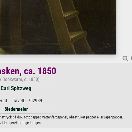
sken, ca. 1850
e Bookworm, c. 1850)
Carl Spitzweg
erad · TavelD: 792989
Biedermeier
nsttryck på duk, fotopapper, vattenfärgspanel, obestruket papper eller japanpapper.
Art Images/Heritage Images