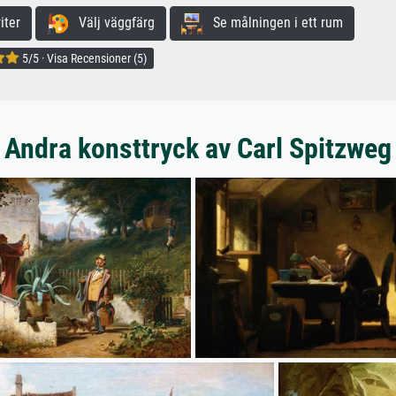
iter
Välj väggfärg
Se målningen i ett rum
5/5 · Visa Recensioner (5)
Andra konsttryck av Carl Spitzweg