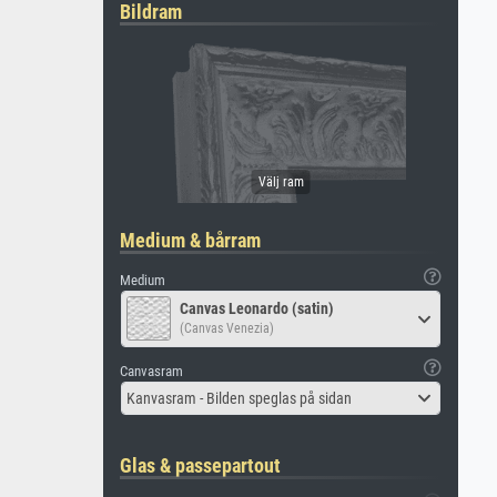
Bildram
Medium & bårram
Medium
Canvas Leonardo (satin)
(Canvas Venezia)
Canvasram
Kanvasram - Bilden speglas på sidan
Glas & passepartout