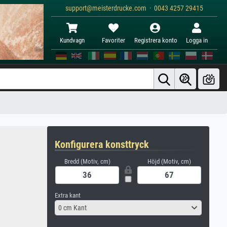
support@meisterdrucke.com · 0043 4257 29415
Kundvagn
Favoriter
Registrera konto
Logga in
Konfigurera konsttryck
Bredd (Motiv, cm)
Höjd (Motiv, cm)
Extra kant
0 cm Kant