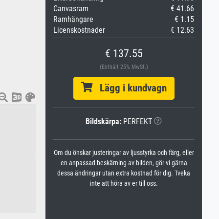
Canvasram
€ 41.66
Ramhängare
€ 1.15
Licenskostnader
€ 12.63
€ 137.55
(Enthält 25% MwSt.)
Lägg i kundvagn
Bildskärpa:
PERFEKT
Om du önskar justeringar av ljusstyrka och färg, eller
en anpassad beskärning av bilden, gör vi gärna
dessa ändringar utan extra kostnad för dig. Tveka
inte att höra av er till oss.