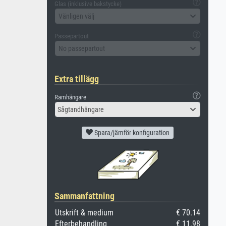
Glas (inklusive bakstycke)
Vänligen välj
Passepartout
No passepartout
Extra tillägg
Ramhängare
Sågtandhängare
Spara/jämför konfiguration
Sammanfattning
Utskrift & medium
€ 70.14
Efterbehandling
€ 11.98