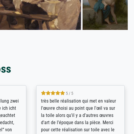
oss
5 / 5
rives to
eine große Auswahl an Bildern und
d provides
deren Reproduktionsmöglichkeiten;
n the best
wurde sehr gut durch die einzelnen
ed by the
Bestellkriterien geführt, verständliche
st
Erklärungen, z.B. mit Bilddarstellungen,