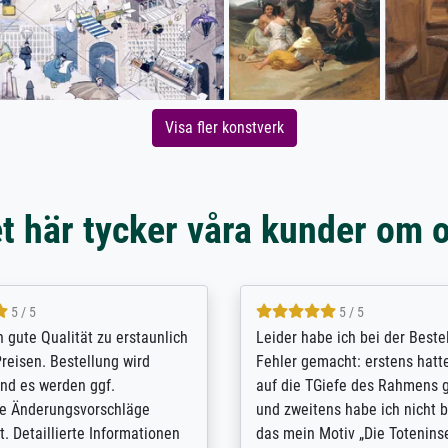
Visa fler konstverk
t här tycker våra kunder om 
5 / 5
5 / 5
/ Highly recommended. The
The team at Meisterdrucke st
 ordering and payment process
meet its clients demands, an
shipping was efficient and
expert advice on how to obtai
self exceeds expectations. I
results for the prints request
n the UK and found the site
client. The company has a va