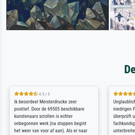
De
5 / 5
Die Zufriedenheit ist auch nicht dadurch
Excellent 
getrübt, dass das Bild entgegen einer
selection,
angegebenen Lieferanschrift (sollte
were easy, 
eine Überraschung für die normannische
the item it
Ehefrau sein zum Hochzeits- gleichzeitig
am based i