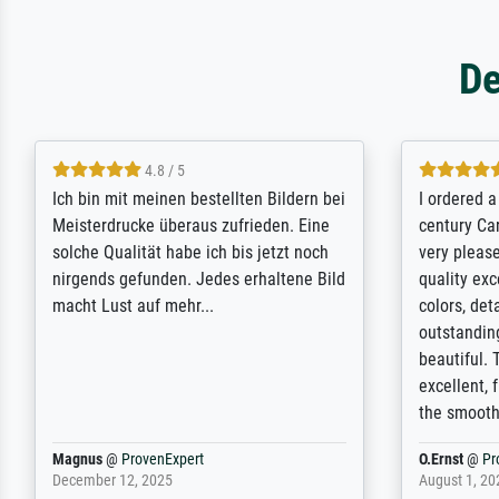
De
5 / 5
Rundum positive Erfahrung. Die
The team a
Ausführung des Auftrags hat eine Weile
meet its c
gedauert, die angekündigte Lieferzeit
expert adv
wurde aber letztlich sogar etwas
results for
unterschritten. Die Qualität des Papiers
client. Th
und des Drucks (Farben, Details usw.) ist
repertoire 
nicht nur gut, sondern hervorragend.
will provid
Selbst ein Druck ist damit ein Kunstwerk
regards to 
im eigenen Sinne. Definitiv den Pre...
repertoire
Dr.
@
ProvenExpert
Anonym
@
P
February 3, 2026
April 22, 202