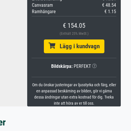
Canvasram
€ 48.54
Ramhängare
€ 1.15
€ 154.05
(Enthält 25% MwSt.)
Lägg i kundvagn
Bildskärpa:
PERFEKT
Om du önskar justeringar av ljusstyrka och färg, eller
en anpassad beskärning av bilden, gör vi gärna
dessa ändringar utan extra kostnad för dig. Tveka
inte att höra av er till oss.
er