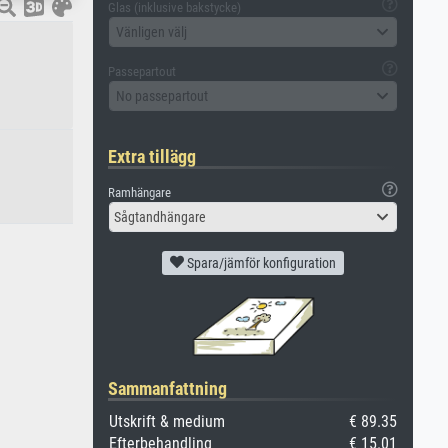
Glas (inklusive bakstycke)
Vänligen välj
Passepartout
No passepartout
Extra tillägg
Ramhängare
Sågtandhängare
Spara/jämför konfiguration
Sammanfattning
Utskrift & medium
€ 89.35
Efterbehandling
€ 15.01