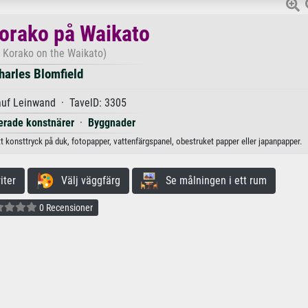
orako på Waikato
i Korako on the Waikato)
harles Blomfield
auf Leinwand · TavelD: 3305
cerade konstnärer
·
Byggnader
t konsttryck på duk, fotopapper, vattenfärgspanel, obestruket papper eller japanpapper.
iter
Välj väggfärg
Se målningen i ett rum
0 Recensioner