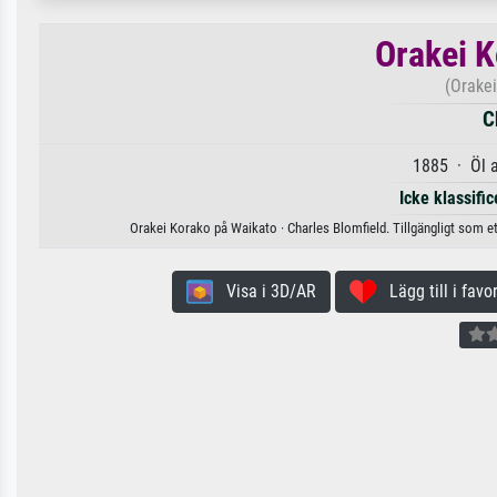
Orakei K
(Orake
C
1885 · Öl 
Icke klassifi
Orakei Korako på Waikato · Charles Blomfield. Tillgängligt som et
Visa i 3D/AR
Lägg till i favor