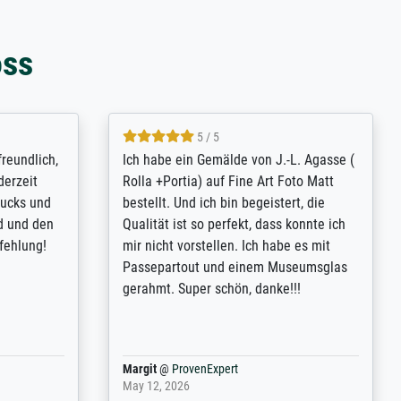
oss
4.8 / 5
tomer
Qualité absolument irréprochable.
inting is
Extraordinaire diversité des thèmes
inguish
abordés et personnalisation des
 my go-to
demandes (recadrage, réajustement des
m now on -
couleurs). Relation clientèle parfaite.
xcellent -
Transport, réception sans aucun
 the work
problème. Merci à toute l'équipe ! Hervé
port
Anonym
@
ProvenExpert
March 31, 2025