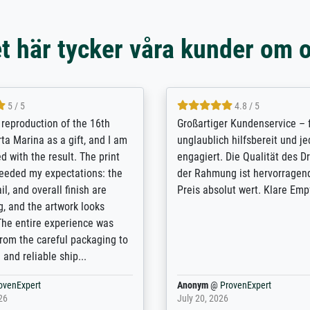
t här tycker våra kunder om 
5 / 5
5 / 5
t Meisterdrucke strives to
Outstanding quality and cus
lients demands, and provides
support. - the quality of the pr
ice on how to obtain the best
excellent and difficult to dist
 the prints requested by the
from the real thing; it will be
e company has a vast
for high-quality art prints fro
of prints to choose from, and
the quality of the framing is e
e excellent service also with
the customisation options for
prints which are not in that
are broad - the customer sup
. Highly recommended!
colleagues are truly super...
rovenExpert
Anonym
@
ProvenExpert
6
January 12, 2026