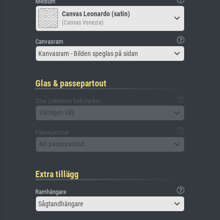
Medium
Canvas Leonardo (satin)
(Canvas Venezia)
Canvasram
Kanvasram - Bilden speglas på sidan
Glas & passepartout
Glas (inklusive bakstycke)
Vänligen välj
Passepartout
No passepartout
Extra tillägg
Ramhängare
Sågtandhängare