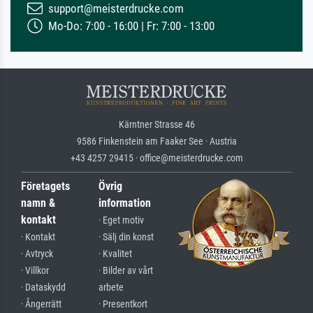
support@meisterdrucke.com
Mo-Do: 7:00 - 16:00 | Fr: 7:00 - 13:00
Kärntner Strasse 46
9586 Finkenstein am Faaker See · Austria
+43 4257 29415 · office@meisterdrucke.com
Företagets
Övrig
namn &
information
kontakt
· Eget motiv
· Kontakt
· Sälj din konst
· Avtryck
· Kvalitet
· Villkor
· Bilder av vårt
· Dataskydd
arbete
· Ångerrätt
· Presentkort