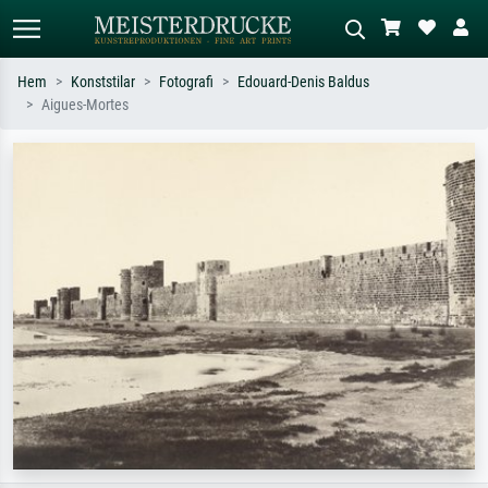
Hem
Konststilar
Fotografi
Edouard-Denis Baldus
Aigues-Mortes
Standardsök
AI-bildsökning
Sök efter konstnär, titel eller stil –
Beskriv scenen – t.ex. grön äng,
t.ex. Monet, Stjärnenatt,
abstrakt med mycket rött, mörk
impressionism, Hokusai-våg, naken.
oljemålning, stående naken bredvid ett
träd.