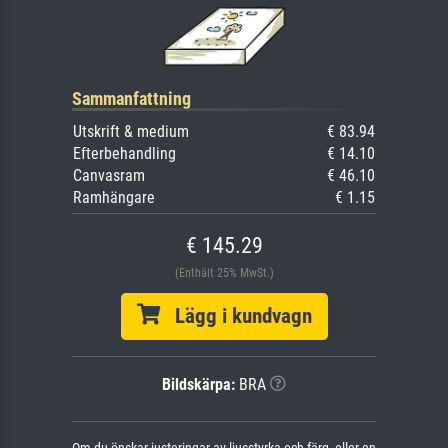
Sammanfattning
Utskrift & medium
€ 83.94
Efterbehandling
€ 14.10
Canvasram
€ 46.10
Ramhängare
€ 1.15
€ 145.29
(Enthält 25% MwSt.)
Lägg i kundvagn
Bildskärpa:
BRA