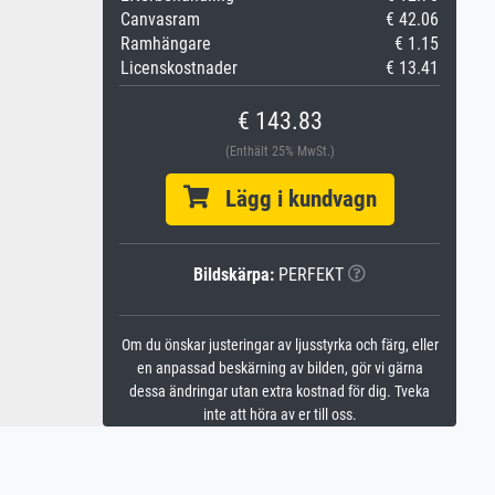
Canvasram
€ 42.06
Ramhängare
€ 1.15
Licenskostnader
€ 13.41
€ 143.83
(Enthält 25% MwSt.)
Lägg i kundvagn
Bildskärpa:
PERFEKT
Om du önskar justeringar av ljusstyrka och färg, eller
en anpassad beskärning av bilden, gör vi gärna
dessa ändringar utan extra kostnad för dig. Tveka
inte att höra av er till oss.