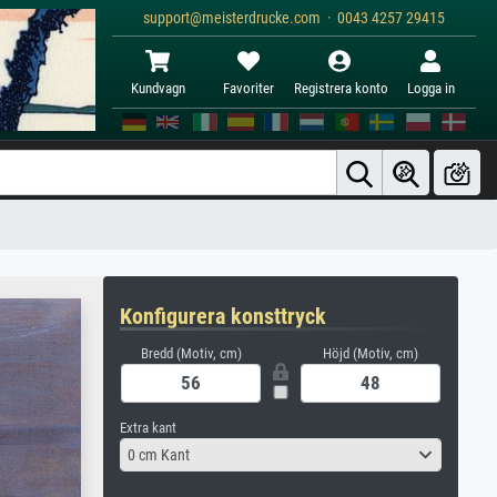
support@meisterdrucke.com · 0043 4257 29415
Kundvagn
Favoriter
Registrera konto
Logga in
Konfigurera konsttryck
Bredd (Motiv, cm)
Höjd (Motiv, cm)
Extra kant
0 cm Kant