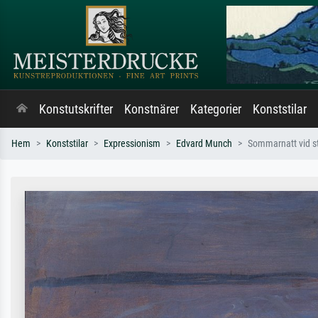
Konstutskrifter
Konstnärer
Kategorier
Konststilar
Hem
Konststilar
Expressionism
Edvard Munch
Sommarnatt vid s