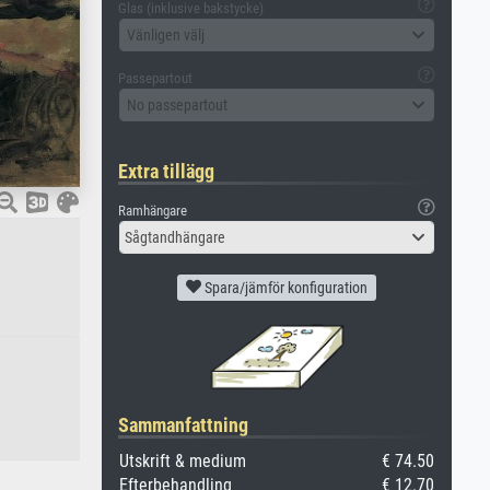
Glas (inklusive bakstycke)
Vänligen välj
Passepartout
No passepartout
Extra tillägg
Ramhängare
Sågtandhängare
Spara/jämför konfiguration
Sammanfattning
Utskrift & medium
€ 74.50
Efterbehandling
€ 12.70