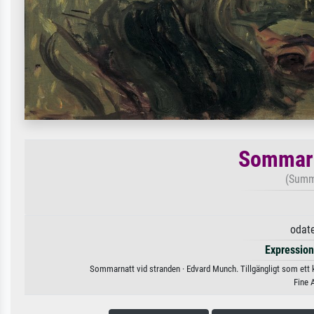
Sommarn
(Summ
odat
Expressio
Sommarnatt vid stranden · Edvard Munch. Tillgängligt som ett k
Fine 