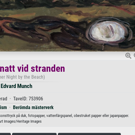
att vid stranden
er Night by the Beach)
Edvard Munch
erad · TavelD: 753906
nism
·
Berömda mästerverk
onsttryck på duk, fotopapper, vattenfärgspanel, obestruket papper eller japanpapper.
Art Images/Heritage Images